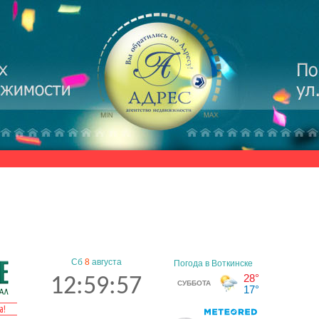
Сб
8
августа
12:59:58
а!