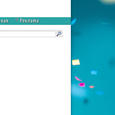
чная
Реклама