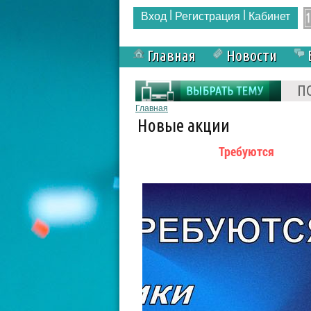
|
|
Вход
Регистрация
Кабинет
Главная
Новости
Форма поиска
П
Вы здесь
Главная
Новые акции
Требуются