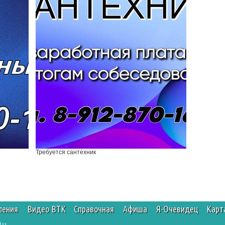
Требуется сантехник
ления
Видео ВТК
Справочная
Афиша
Я-Очевидец
Карт
Ru