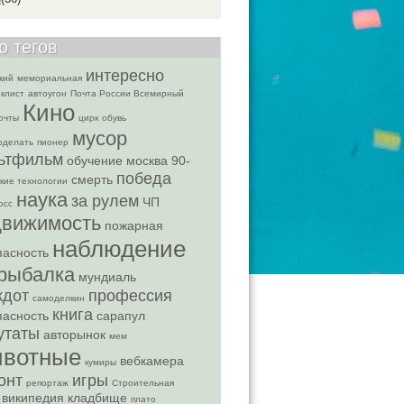
о тегов
интересно
кий
мемориальная
клист
автоугон
Почта России Всемирный
Кино
очты
цирк
обувь
мусор
оделать
пионер
ьтфильм
обучение
москва
90-
победа
смерть
кие технологии
наука
за рулем
ЧП
осс
движимость
пожарная
наблюдение
пасность
рыбалка
мундиаль
кдот
профессия
самоделкин
книга
пасность
сарапул
утаты
авторынок
мем
вотные
вебкамера
кумиры
онт
игры
репортаж
Строительная
википедия
кладбище
плато