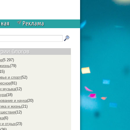
чная
Реклама
ории блогов
ое
(5 297)
жизнь
(79)
15)
вье и спорт
(52)
ресное
(81)
и музыка
(12)
ура
(18)
ование и наука
(20)
ика и жизнь
(21)
cшествия
(12)
ка
(6)
 и отдых
(23)
р
(36)