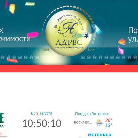
Вс
9
августа
10:50:10
а!