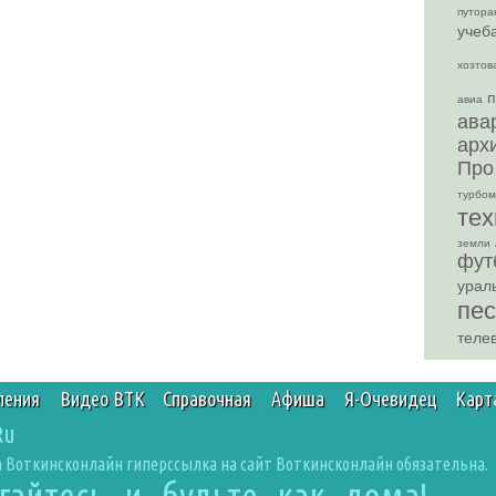
путора
учеб
хозтов
авиа
ава
арх
Про
турбом
тех
земли
фут
урал
пе
теле
ления
Видео ВТК
Справочная
Афиша
Я-Очевидец
Карт
Ru
 Воткинсконлайн гиперссылка на сайт Воткинсконлайн обязательна.
агайтесь и будьте как дома!