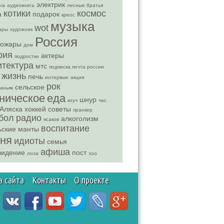
электрик
на
аудиокнига
лесные братья
котики
космос
а
подарок
креос
музыка
wot
ары
художник
Россия
пожары
дом
рия
актеры
подростки
итектура
мтс
подписка почта россии
 жизнь
печь
интервью
акция
рок
сельское
аньяк
ническое
еда
шнур
коуч
час
Аляска
хоккей
советы
пранкер
бол
радио
алкоголизм
ясаков
воспитание
ьские манты
сня
идиоты
семья
афиша
видение
пост
лоза
зоо
а сайта
Контакты
О проекте