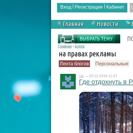
|
|
Вход
Регистрация
Кабинет
Главная
Новости
Форма поиска
П
Вы здесь
Главная
›
Блоги
на правах рекламы
Лента блогов
Персональные
cip
→
20.12.2019 11:47
Где отдохнуть в 