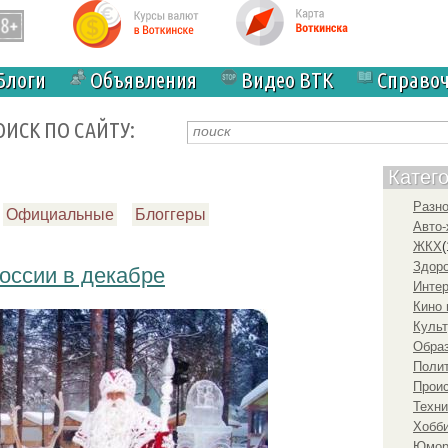
Блоги
Объявления
Видео ВТК
Справо
ОИСК ПО САЙТУ:
Катег
Разн
Официальные
Блоггеры
Авто-
ЖКХ
(
Здоро
России в декабре
Инте
Кино 
Культ
Образ
Полит
Прои
Техни
Хобби
Юмо