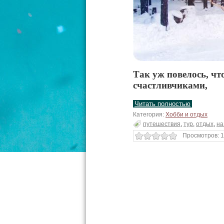
Так уж повелось, чт
счастливчиками,
Читать полностью
Категория:
Хобби и отдых
путешествия
,
тур
,
отдых
,
на
Просмотров: 1