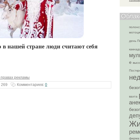
Облак
полонс
мотоци
день П
о в нашей стране люди считают себя
какнад
мул
е
высо
Посткр
не
 правах рекламы
 269
Комментариев:
0
безо
вахта
ане
безо
деп
Жи
рем
фирма