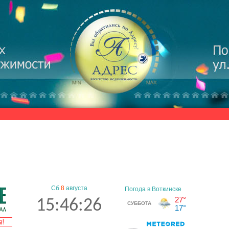
Сб
8
августа
15:46:27
а!