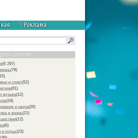
чная
Реклама
ории блогов
ое
(5 297)
жизнь
(79)
15)
вье и спорт
(52)
ресное
(81)
и музыка
(12)
ура
(18)
ование и наука
(20)
ика и жизнь
(21)
cшествия
(12)
ка
(6)
 и отдых
(23)
р
(36)