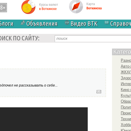
Блоги
Объявления
Видео ВТК
Справо
ОИСК ПО САЙТУ:
Катег
Разн
Авто-
ЖКХ
(
Здоро
Инте
дпочел не рассказывать о себе...
Кино 
Культ
Образ
Полит
Прои
Техни
Хобби
Юмо