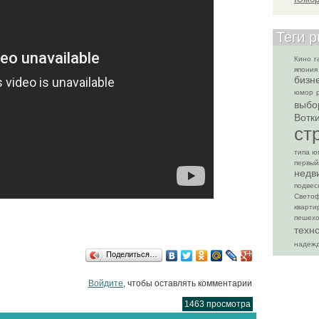
Теги p
Кино
г
япония
бизн
юмор
выбо
Вотк
ст
типа ю
первый
недв
подвес
Свето
кварти
пешех
техн
надеж
Поделиться…
Войдите
, чтобы оставлять комментарии
1463 просмотра