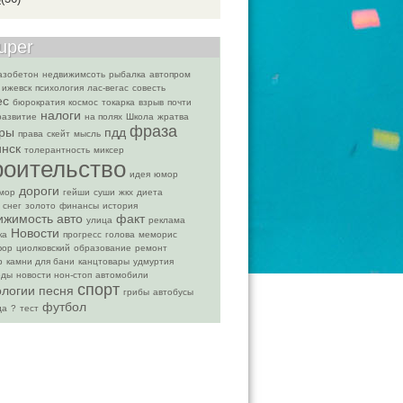
uper
азобетон
недвижимсоть
рыбалка
автопром
ижевск
психология
лас-вегас
совесть
ес
бюрократия
космос
токарка
взрыв
почти
налоги
развитие
на полях
Школа
жратва
фраза
ры
пдд
права
скейт
мысль
инск
толерантность
миксер
роительство
идея
юмор
дороги
мор
гейши
суши
жкх
диета
 снег
золото
финансы
история
ижимость
авто
факт
улица
реклама
Новости
ка
прогресс
голова
меморис
фор
циолковский
образование
ремонт
р
камни для бани
канцтовары
удмуртия
оды
новости нон-стоп
автомобили
спорт
ологии
песня
грибы
автобусы
футбол
да
?
тест