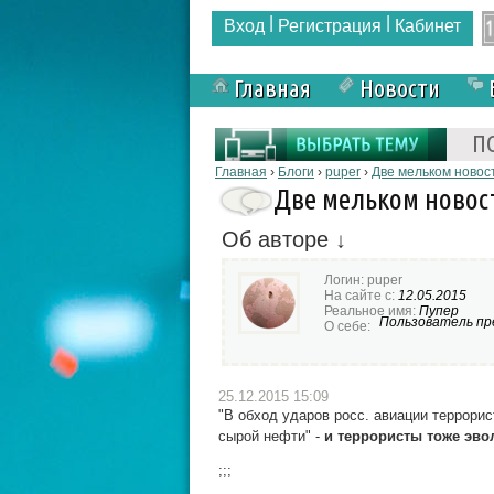
|
|
Вход
Регистрация
Кабинет
Главная
Новости
Форма поиска
П
Вы здесь
Главная
›
Блоги
›
puper
›
Две мельком новос
Две мельком новос
Об авторе ↓
Логин:
puper
На сайте с:
12.05.2015
Реальное имя:
Пупер
Пользователь пре
О себе:
25.12.2015 15:09
"В обход ударов росс. авиации террор
сырой нефти" -
и террористы тоже эво
;;;