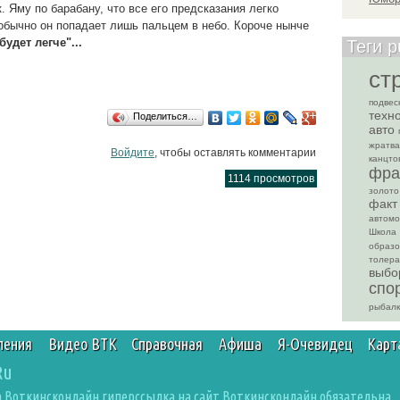
. Яму по барабану, что все его предсказания легко
 обычно он попадает лишь пальцем в небо. Короче нынче
удет легче"...
Теги p
ст
подвес
техн
Поделиться…
авто
жратва
Войдите
, чтобы оставлять комментарии
канцто
фра
1114 просмотров
золото
факт
автом
Школа
образо
толера
выбо
спо
рыбал
ления
Видео ВТК
Справочная
Афиша
Я-Очевидец
Карт
Ru
 Воткинсконлайн гиперссылка на сайт Воткинсконлайн обязательна.