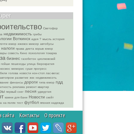
uper
роительство
Светофор
недвижимость
ка
грибы
ологии
Воткинск
идея
?
мысль
история
почти юмор
ижевск
миксер
автобусы
налоги
права
диета
взрыв
юмор
вары
совесть
Кино
психология
токарка
за
бизнес
газобетон
циолковский
гейши
пешеходы
улица
бюрократия
космос
меморис
суши
прогресс
обили
голова
новости нон-стоп
лас-вегас
автопром
развитие
жкх
недвижимсоть
дороги
пдд
вание
финансы
типа юмор
нтность
реклама
ремонт квартир
ры
песня
первый снег
удмуртия
рт
Новости
камни для бани
скейт
футбол
ка
на полях
тест
япония
надежда
а сайта
Контакты
О проекте