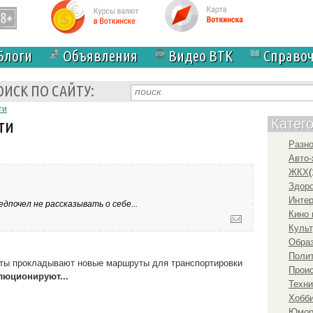
Блоги
Объявления
Видео ВТК
Справо
ОИСК ПО САЙТУ:
ти
ти
Катег
Разн
Авто-
ЖКХ
(
Здоро
Инте
дпочел не рассказывать о себе...
Кино 
Культ
Образ
Полит
исты прокладывают новые маршруты для транспортировки
Прои
люционируют...
Техни
Хобби
Юмо