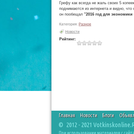
Грефу как всегда не жаль своих 5 копеек
поднимаются из интернета и видно, что
он пообещал
"2016 год для экономики б
Категория:
Разное
Новости
Рейтинг:
Главная
Новости
Блоги
Объяв
© 2012 - 2021 Votkinskonline.
При использовании материалов с сайта