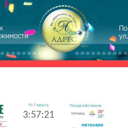
Пт
7
августа
3:57:21
а!