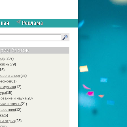
чная
Реклама
ории блогов
ое
(5 297)
жизнь
(79)
15)
вье и спорт
(52)
ресное
(81)
и музыка
(12)
ура
(18)
ование и наука
(20)
ика и жизнь
(21)
cшествия
(12)
ка
(6)
 и отдых
(23)
р
(36)