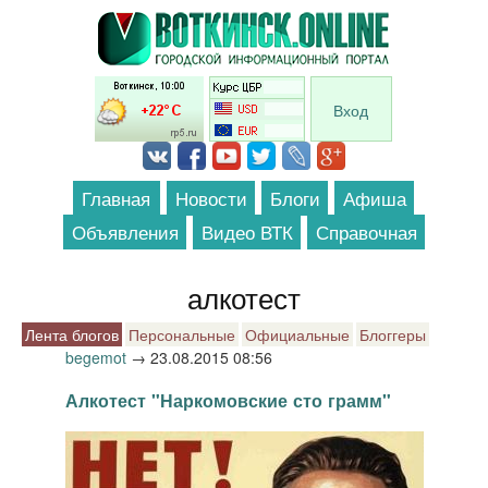
Перейти к основному содержанию
Вход
Главная
Новости
Блоги
Афиша
Объявления
Видео ВТК
Справочная
алкотест
Лента блогов
Персональные
Официальные
Блоггеры
begemot
→
23.08.2015 08:56
Алкотест "Наркомовские сто грамм"