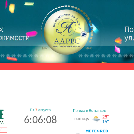
Пт
7
августа
6:06:09
а!