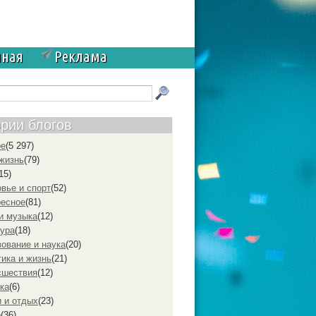
чная
Реклама
ории блогов
ое
(5 297)
жизнь
(79)
15)
вье и спорт
(52)
ресное
(81)
и музыка
(12)
ура
(18)
ование и наука
(20)
ика и жизнь
(21)
cшествия
(12)
ка
(6)
 и отдых
(23)
р
(36)