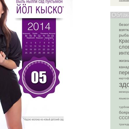
Облак
безо
взятк
рыба
Кра
сло
инт
жизн
кана
пер
картоф
зд
мемор
языкоз
турбом
бояр
ССС
трагед