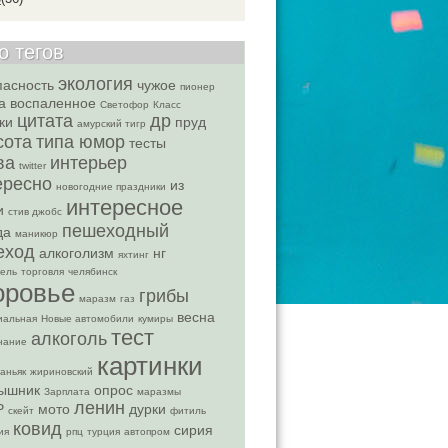
о тегов
экология
пасность
чужое
пионер
а
воспаленное
Светофор
Класс
цитата
др
ки
пруд
амурский тигр
сота
типа юмор
тесты
ва
интерьер
twitter
ересно
из
новогодние праздники
интересное
и
стив джобс
пешеходный
да
маникюр
еход
алкоголизм
нг
яхтинг
ель
торговля
челябинск
оровье
грибы
маразм
газ
весна
иальная
Новые автомобили
кумиры
тест
алкоголь
нание
картинки
аньяк
жириновский
ышник
опрос
Зарплата
маразмы
ленин
Р
мото
дурки
скейт
фитиль
ковид
сирия
ия
рпц
турция
автопром