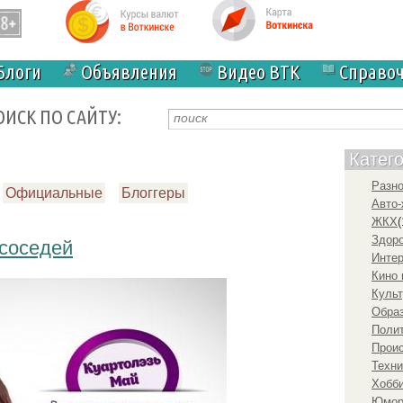
Блоги
Объявления
Видео ВТК
Справо
ОИСК ПО САЙТУ:
Катег
Разн
Официальные
Блоггеры
Авто-
ЖКХ
(
Здоро
 соседей
Инте
Кино 
Культ
Образ
Полит
Прои
Техни
Хобби
Юмо