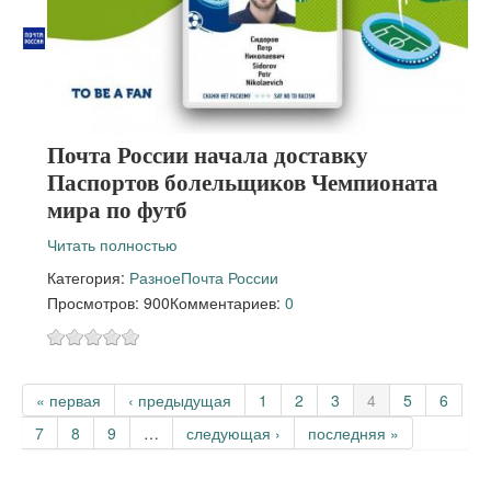
Почта России начала доставку
Паспортов болельщиков Чемпионата
мира по футб
Читать полностью
Категория:
Разное
Почта России
Просмотров: 900
Комментариев:
0
Страницы
« первая
‹ предыдущая
1
2
3
4
5
6
7
8
9
…
следующая ›
последняя »