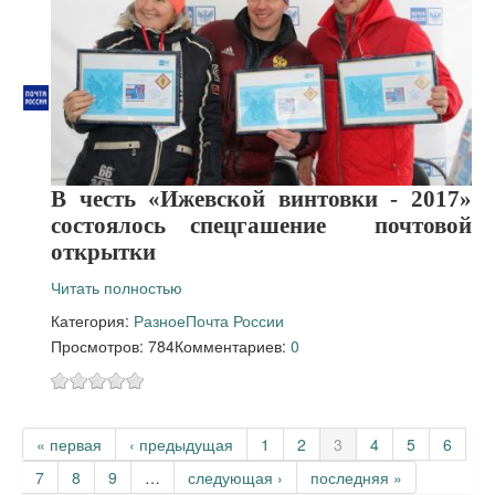
В честь «Ижевской винтовки - 2017»
состоялось спецгашение почтовой
открытки
Читать полностью
Категория:
Разное
Почта России
Просмотров: 784
Комментариев:
0
Страницы
« первая
‹ предыдущая
1
2
3
4
5
6
7
8
9
…
следующая ›
последняя »