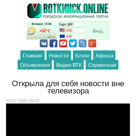
Перейти к основному содержанию
Вход
Главная
Новости
Блоги
Афиша
Объявления
Видео ВТК
Справочная
Открыла для себя новости вне
телевизора
15.07.2020 20:47
Сбермульт за ярд, Можно в Турцию,
Продай памятник // Галопом по
Европам #254