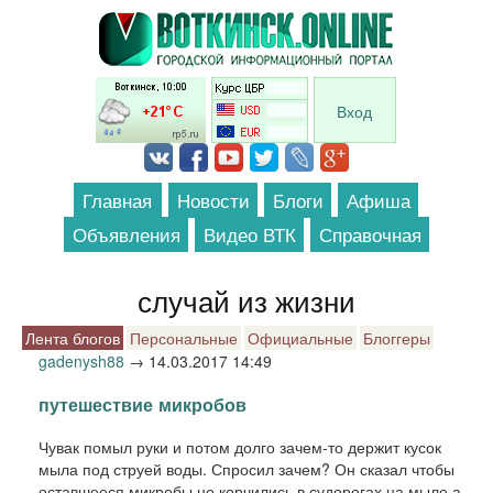
Перейти к основному содержанию
Вход
Главная
Новости
Блоги
Афиша
Объявления
Видео ВТК
Справочная
случай из жизни
Лента блогов
Персональные
Официальные
Блоггеры
gadenysh88
→
14.03.2017 14:49
путешествие микробов
Чувак помыл руки и потом долго зачем-то держит кусок
мыла под струей воды. Спросил зачем? Он сказал чтобы
оставшееся микробы не корчились в судорогах на мыле а