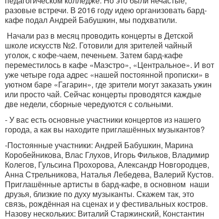
педагогическом колледже. Но это были нечастые,
разовые встречи. В 2016 году идею организовать бард-
кафе подал Андрей Бабушкин, мы подхватили.
Начали раз в месяц проводить концерты в Детской
школе искусств №2. Готовили для зрителей чайный
уголок, с кофе-чаем, печеньем. Затем бард-кафе
переместилось в кафе «Маэстро», «Центральное». И вот
уже четыре года адрес «нашей постоянной прописки» в
уютном баре «Гагарин», где зрители могут заказать ужин
или просто чай. Сейчас концерты проводятся каждые
две недели, сборные чередуются с сольными.
- У вас есть основные участники концертов из нашего
города, а как вы находите приглашённых музыкантов?
-Постоянные участники: Андрей Бабушкин, Марина
Коробейникова, Влас Глухов, Игорь Фильков, Владимир
Колегов, Гульсина Прохорова, Александр Новгородцев,
Анна Стрельникова, Наталья Лебедева, Валерий Кустов.
Приглашённые артисты в бард-кафе, в основном
наши
друзья, близкие по духу музыканты. Скажем так, это
связь, рождённая на сценах и у фестивальных костров.
Назову нескольких: Виталий Старжинский, Константин