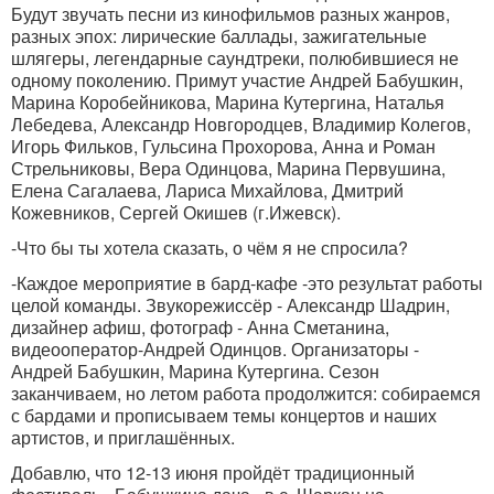
Будут звучать песни из кинофильмов разных жанров,
разных эпох: лирические баллады, зажигательные
шлягеры, легендарные саундтреки, полюбившиеся не
одному поколению. Примут участие Андрей Бабушкин,
Марина Коробейникова, Марина Кутергина, Наталья
Лебедева, Александр Новгородцев, Владимир Колегов,
Игорь Фильков, Гульсина Прохорова, Анна и Роман
Стрельниковы, Вера Одинцова, Марина Первушина,
Елена Сагалаева, Лариса Михайлова, Дмитрий
Кожевников, Сергей Окишев (г.Ижевск).
-Что бы ты хотела сказать, о чём я не спросила?
-Каждое мероприятие в бард-кафе -это результат работы
целой команды. Звукорежиссёр - Александр Шадрин,
дизайнер афиш, фотограф - Анна Сметанина,
видеооператор-Андрей Одинцов. Организаторы -
Андрей Бабушкин, Марина Кутергина. Сезон
заканчиваем, но летом работа продолжится: собираемся
с бардами и прописываем темы концертов и наших
артистов, и приглашённых.
Добавлю, что 12-13 июня пройдёт традиционный