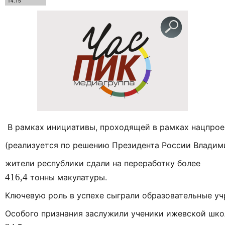
14:15
В
рамках
инициативы,
проходящей
в
рамках
нацпрое
(реализуется
по
решению
Президента
России
Владим
жители
республики
сдали
на
переработку
более
416
,
4
тонны
макулатуры.
Ключевую
роль
в
успехе
сыграли
образовательные
уч
Особого
признания
заслужили
ученики
ижевской
шко