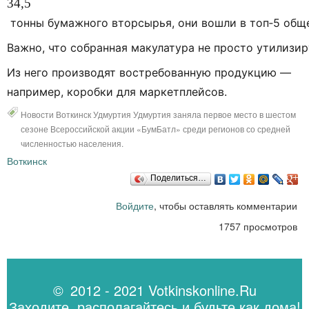
34
,
5
тонны
бумажного
вторсырья,
они
вошли
в
топ‑5
обще
Важно,
что
собранная
макулатура
не
просто
утилизир
Из
него
производят
востребованную
продукцию
—
например,
коробки
для
маркетплейсов.
Новости Воткинск Удмуртия Удмуртия заняла первое место в шестом
сезоне Всероссийской акции «БумБатл» среди регионов со средней
численностью населения.
Воткинск
Поделиться…
Войдите
, чтобы оставлять комментарии
1757 просмотров
© 2012 - 2021 Votkinskonline.Ru
Заходите, располагайтесь и будьте как дома!