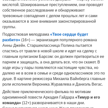
кислотой. Шокированные преступлением, они проводят
собственное расследование и обнаруживают
тревожные совпадения с делом прошлых лет и сами
оказываются в зоне внимания законспирированной
группы.
Подростковая мелодрама
«Твое сердце будет
разбито»
(16+) — экранизация популярного романа
Анны Джейн. Старшеклассница Полина пытается
спастись от травли в новой школе и идет на сделку с
главным хулиганом Барсом: он должен притвориться ее
парнем и защищать, а она делать все, что он скажет. В
ходе игры у пары появляются настоящие чувства, но
далеко не в всем в семье и среди одноклассников это по
душе. В картине режиссера Михаила Вайнберга главные
роли исполнили Вероника Журавлева и Даниэль Вегас.
Действие приключенческого фильма по мотивам
одноименной повести Аркадия Гайдара
«Тимур и его
команда»
(12+) разворачивается в наши дни.