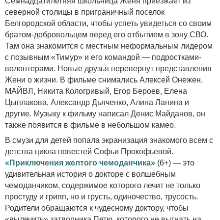
Семнадцатилетняя школьница Женя приезжает из
северной столицы в приграничный поселок
Белгородской области, чтобы успеть увидеться со своим
братом-добровольцем перед его отбытием в зону СВО.
Там она знакомится с местным неформальным лидером
с позывным «Тимур» и его командой — подростками-
волонтерами. Новые друзья перевернут представления
Жени о жизни. В фильме снимались Алексей Онежен,
МАЙВЛ, Никита Кологривый, Егор Бероев, Елена
Цыплакова, Александр Дьяченко, Алина Ланина и
другие. Музыку к фильму написал Денис Майданов, он
также появится в фильме в небольшом камео.
В смузи для детей попала экранизация знакомого всем с
детства цикла повестей Софьи Прокофьевой.
«Приключения желтого чемоданчика»
(6+) — это
удивительная история о докторе с волшебным
чемоданчиком, содержимое которого лечит не только
простуду и грипп, но и грусть, одиночество, трусость.
Родители обращаются к чудесному доктору, чтобы
«вылечить» затворника Петю, которого не выгнать на