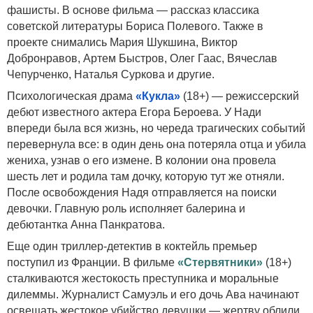
фашисты. В основе фильма — рассказ классика
советской литературы Бориса Полевого. Также в
проекте снимались Мария Шукшина, Виктор
Добронравов, Артем Быстров, Олег Гаас, Вячеслав
Чепурченко, Наталья Суркова и другие.
Психологическая драма
«Кукла»
(18+) — режиссерский
дебют известного актера Егора Бероева. У Нади
впереди была вся жизнь, но череда трагических событий
перевернула все: в один день она потеряла отца и убила
жениха, узнав о его измене. В колонии она провела
шесть лет и родила там дочку, которую тут же отняли.
После освобождения Надя отправляется на поиски
девочки. Главную роль исполняет балерина и
дебютантка Анна Панкратова.
Еще один триллер-детектив в коктейль премьер
поступил из Франции. В фильме
«Стервятники»
(18+)
сталкиваются жестокость преступника и моральные
дилеммы. Журналист Самуэль и его дочь Ава начинают
освещать жестокое убийство девушки — жертву облили