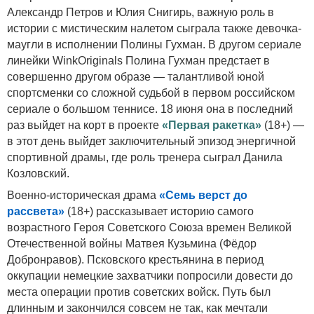
Александр Петров и Юлия Снигирь, важную роль в
истории с мистическим налетом сыграла также девочка-
маугли в исполнении Полины Гухман. В другом сериале
линейки
Wink
Originals
Полина Гухман предстает в
совершенно другом образе — талантливой юной
спортсменки со сложной судьбой в первом российском
сериале о большом теннисе. 18 июня она в последний
раз выйдет на корт в проекте
«Первая ракетка»
(18+) —
в этот день выйдет заключительный эпизод энергичной
спортивной драмы, где роль тренера сыграл Данила
Козловский.
Военно-историческая драма
«Семь верст до
рассвета»
(18+) рассказывает историю самого
возрастного Героя Советского Союза времен Великой
Отечественной войны Матвея Кузьмина (Фёдор
Добронравов). Псковского крестьянина в период
оккупации немецкие захватчики попросили довести до
места операции против советских войск. Путь был
длинным и закончился совсем не так, как мечтали