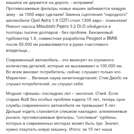
машина не держится на дороге, - исправим!
Противосажевые фильтры новых машин забиваются каждую
зиму - за 1500 евро сделаем! Замена сцепления "народного"
автомобиля Opel Astra 1.9 CDTI стоит 1300 евро - поменяем!
Ремонт насоса Mitsubishi Pajero 3.2 Di-D обойдется в
полторы тысячи долларов - без проблем. Бензиновый
турбомотор 1.6, совместная разработка Peugeot и BMW,
после 50.000 км разваливается в руках счастливого
владельца...
Современный автомобиль - это винегрет из огромного
количества деталей, которые не выхаживают и 100.000 км.
Во всем виноват потребитель: сейчас слушают только его.
Маркетинг… Великая наука ничегонеделания: Стив Джобс не
слушал потребителей, он слушал себя.
Модная «фишка» последних лет – экология. О'кей. Если
старая Audi без особых проблем ездила 15 лет, теперь срок
службы современного автомобиля не превышает 5 лет.
Дальше ездить становится слишком накладно: алюминиевые
рычаги, противосажевые фильтры, "сопливые" турбины,
которых в современных моторах может быть три. Значит,
нужно покупать новую машину. Итого: за 15 лет наша