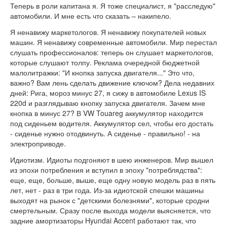
Теперь в роли капитана я. Я тоже специалист, я "расследую"
автомобили. И мне есть что сказать – накипело.
Я ненавижу маркетологов. Я ненавижу покупателей новых
машин. Я ненавижу современные автомобили. Мир перестал
слушать профессионалов: теперь он слушает маркетологов,
которые слушают толпу. Реклама очередной бюджетной
малолитражки: "И кнопка запуска двигателя..." Это что,
важно? Вам лень сделать движение ключом? Дела недавних
дней: Рига, мороз минус 27, я сижу в автомобиле Lexus IS
220d и разглядываю кнопку запуска двигателя. Зачем мне
кнопка в минус 27? В VW Touareg аккумулятор находится
под сиденьем водителя. Аккумулятор сел, чтобы его достать
- сиденье нужно отодвинуть. А сиденье - правильно! - на
электроприводе.
Идиотизм. Идиоты подгоняют в шею инженеров. Мир вышел
из эпохи потребления и вступил в эпоху "потреблядства":
еще, еще, больше, выше, еще одну новую модель раз в пять
лет, нет - раз в три года. Из-за идиотской спешки машины
выходят на рынок с "детскими болезнями", которые сродни
смертельным. Сразу после выхода модели выясняется, что
задние амортизаторы Hyundai Accent работают так, что