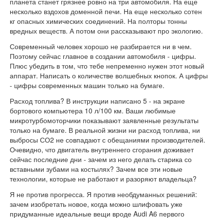
планета станет грязнее ровно на три автомобиля. На еще
несколько вздохов доменной печи. На еще несколько сотен
кг опасных химических соединений. На полторы тонны
вредных веществ. А потом они рассказывают про экологию.
Современный человек хорошо не разбирается ни в чем.
Поэтому сейчас главное в создании автомобиля - цифры.
Плюс убедить в том, что тебе непременно нужен этот новый
аппарат. Написать о количестве волшебных кнопок. А цифры
- цифры современных машин только на бумаге.
Расход топлива? В инструкции написано 5 - на экране
бортового компьютера 10 л/100 км. Ваши любимые
микротурбомоторчики показывают заявленные результаты
только на бумаге. В реальной жизни ни расход топлива, ни
выбросы СО2 не совпадают с обещаниями производителей.
Очевидно, что двигатель внутреннего сгорания доживает
сейчас последние дни - зачем из него делать старика со
вставными зубами на костылях? Зачем все эти новые
технологии, которые не работают и разоряют владельца?
Я не против прогресса. Я против необдуманных решений:
зачем изобретать новое, когда можно шлифовать уже
придуманные идеальные вещи вроде Audi A6 первого