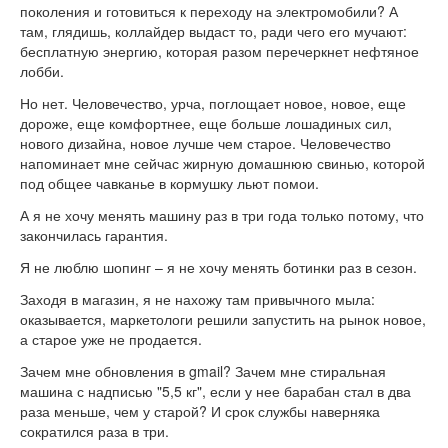
поколения и готовиться к переходу на электромобили? А
там, глядишь, коллайдер выдаст то, ради чего его мучают:
бесплатную энергию, которая разом перечеркнет нефтяное
лобби.
Но нет. Человечество, урча, поглощает новое, новое, еще
дороже, еще комфортнее, еще больше лошадиных сил,
нового дизайна, новое лучше чем старое. Человечество
напоминает мне сейчас жирную домашнюю свинью, которой
под общее чавканье в кормушку льют помои.
А я не хочу менять машину раз в три года только потому, что
закончилась гарантия.
Я не люблю шопинг – я не хочу менять ботинки раз в сезон.
Заходя в магазин, я не нахожу там привычного мыла:
оказывается, маркетологи решили запустить на рынок новое,
а старое уже не продается.
Зачем мне обновления в gmail? Зачем мне стиральная
машина с надписью "5,5 кг", если у нее барабан стал в два
раза меньше, чем у старой? И срок службы наверняка
сократился раза в три.