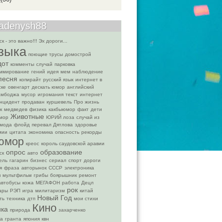
gadenysh88
к - это важно!!! Эх дороги...
зыка
поющие трусы
домострой
дот
комменты
случай
парковка
аммирование
гений
идея
мем
наблюдение
песня
копирайт
русский язык
интернет в
ске
овенгарт
дескать юмор
английский
амбоджа
мусор
игромания
текст
интернет
нцидент
продаван
куршевель
Про жизнь
к
медведев
физика
какбыюмор
факт
дети
Животные
мор
ЮРИЙ лоза
случай из
мода
флойд
перевал Дятлова
здоровье
мии
цитата
экономика
опасность
рекорды
юмор
креос
король саудовской аравии
опрос
образование
ск
авто
ель
гагарин
бизнес
сериал
спорт
дороги
я
фраза
авторынок
СССР
электроника
я
мультфильм
грибы
боярышник
ремонт
автобусы
кожа
МЕГАФОН
работа
Децл
рок
ары
РЭП
игра
милитаризм
китай
Новый Год
ть
техника
дтп
мои стихи
Кино
ка
природа
захарченко
ка
гранта
япония
квн