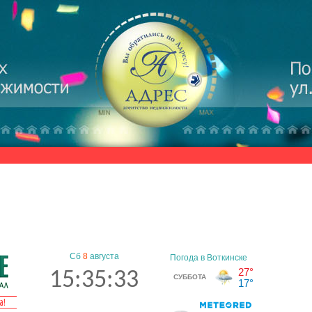
Сб
8
августа
15:35:33
а!