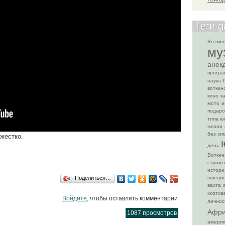
Теги 
Воткинс
му
анек
прогр
наука
воткин
кено
к
мото
и
подаро
типа ю
жизни
без хи
 жестко.
день
Воткин
строит
истори
швеци
Поделиться…
вахта
хозтов
Войдите
, чтобы оставлять комментарии
личнос
Афри
1087 просмотров
амери