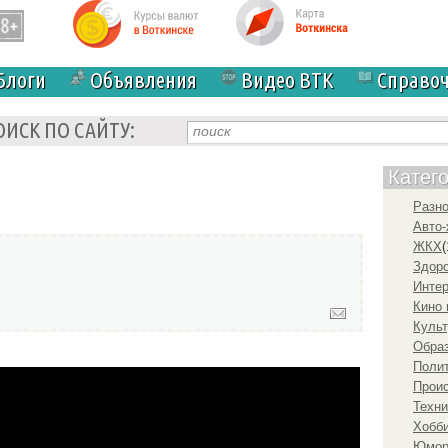
Блоги
Объявления
Видео ВТК
Справо
ОИСК ПО САЙТУ:
Катег
Разн
Авто-
ЖКХ
(
Здоро
Инте
Кино 
Культ
Образ
Полит
ial Lyric Video)
Прои
Техни
Хобби
Юмо