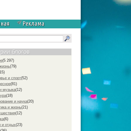
чная
Реклама
ории блогов
ое
(5 297)
жизнь
(79)
15)
вье и спорт
(52)
ресное
(81)
и музыка
(12)
ура
(18)
ование и наука
(20)
ика и жизнь
(21)
cшествия
(12)
ка
(6)
 и отдых
(23)
р
(36)