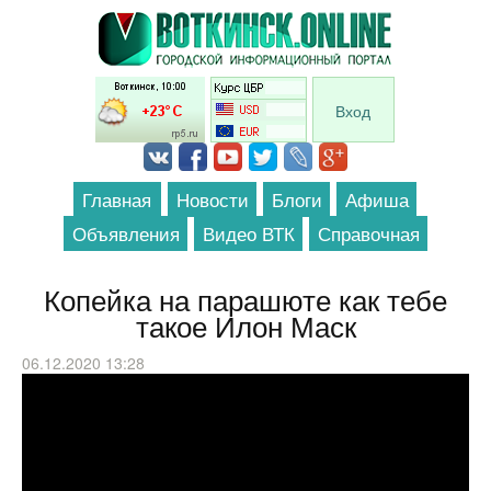
Перейти к основному содержанию
Вход
Главная
Новости
Блоги
Афиша
Объявления
Видео ВТК
Справочная
Копейка на парашюте как тебе
такое Илон Маск
06.12.2020 13:28
AD FIAT 124 - Lancio col paracadute \
1966 \ ita v-