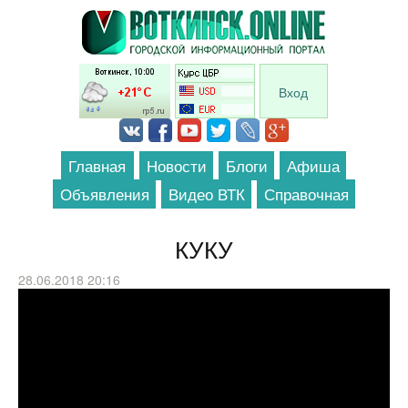
Перейти к основному содержанию
Вход
Главная
Новости
Блоги
Афиша
Объявления
Видео ВТК
Справочная
КУКУ
28.06.2018 20:16
Das Finale: HSV vs. St. Pauli - Deutscher
Eisfußball Pokal