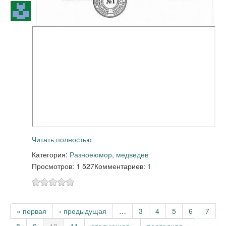
Читать полностью
Категория:
Разное
юмор
,
медведев
Просмотров: 1 527
Комментариев:
1
Страницы
« первая
‹ предыдущая
…
3
4
5
6
7
8
9
10
11
следующая ›
последняя »