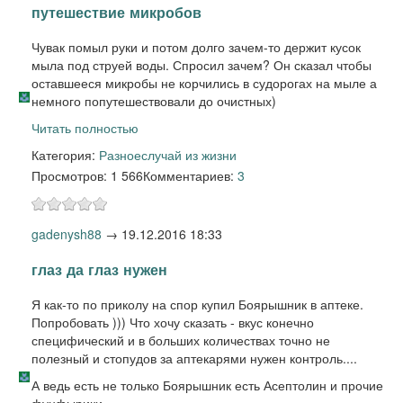
путешествие микробов
Чувак помыл руки и потом долго зачем-то держит кусок
мыла под струей воды. Спросил зачем? Он сказал чтобы
оставшееся микробы не корчились в судорогах на мыле а
немного попутешествовали до очистных)
Читать полностью
Категория:
Разное
случай из жизни
Просмотров: 1 566
Комментариев:
3
gadenysh88
→
19.12.2016 18:33
глаз да глаз нужен
Я как-то по приколу на спор купил Боярышник в аптеке.
Попробовать ))) Что хочу сказать - вкус конечно
специфический и в больших количествах точно не
полезный и стопудов за аптекарями нужен контроль....
А ведь есть не только Боярышник есть Асептолин и прочие