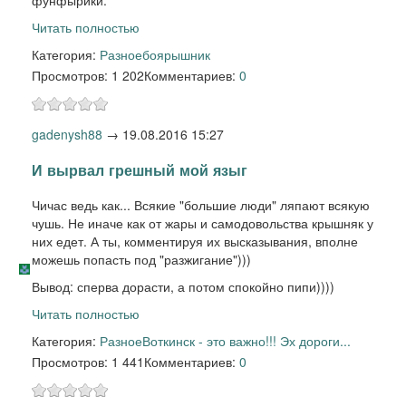
фунфырики.
Читать полностью
Категория:
Разное
боярышник
Просмотров: 1 202
Комментариев:
0
gadenysh88
→
19.08.2016 15:27
И вырвал грешный мой языг
Чичас ведь как... Всякие "большие люди" ляпают всякую
чушь. Не иначе как от жары и самодовольства крышняк у
них едет. А ты, комментируя их высказывания, вполне
можешь попасть под "разжигание")))
Вывод: сперва дорасти, а потом спокойно пипи))))
Читать полностью
Категория:
Разное
Воткинск - это важно!!! Эх дороги...
Просмотров: 1 441
Комментариев:
0