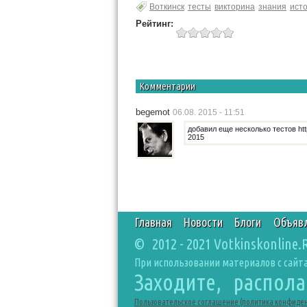
Воткинск
тесты
викторина
знания
ист
Рейтинг:
Комментарии
begemot
06.08. 2015 - 11:51
добавил еще несколько тестов http
2015
Главная
Новости
Блоги
Объяв
© 2012 - 2021 Votkinskonline.
При использовании материалов с сайта
Заходите, распол
Пользовательское соглашение (политика конфиде