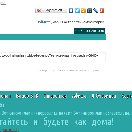
ория
Поделиться…
Войдите
, чтобы оставлять комментарии
2558 просмотров
://votkinskonline.ru/blog/begemot/Testy-pro-nashih-sosedey-06-08-
Войдите
, чтобы оставлять комментарии
ления
Видео ВТК
Справочная
Афиша
Я-Очевидец
Карт
Ru
 Воткинсконлайн гиперссылка на сайт Воткинсконлайн обязательна.
агайтесь и будьте как дома!
нциальности)