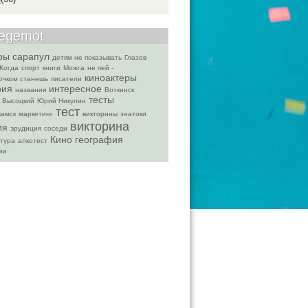
begemot
ры
сарапул
детям не показывать
Глазов
Когда
спорт
книги
Можга
не пей -
киноактеры
очком станешь
писатели
рия
интересное
названия
Воткинск
тесты
Высоцкий
Юрий Никулин
тест
амск
маркетинг
викторины
знатоки
викторина
ия
эрудиция
соседи
Кино
география
тура
алкотест
ии