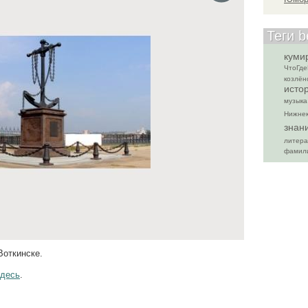
Теги 
куми
ЧтоГде
козлён
исто
музыка
Нижнек
знан
литера
фамил
Воткинске.
здесь
.