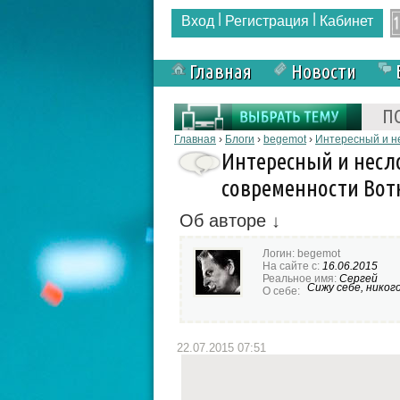
|
|
Вход
Регистрация
Кабинет
Главная
Новости
Форма поиска
П
Вы здесь
Главная
›
Блоги
›
begemot
›
Интересный и н
Интересный и несл
современности Вот
Об авторе ↓
Логин:
begemot
На сайте с:
16.06.2015
Реальное имя:
Сергей
Сижу себе, никог
О себе:
22.07.2015 07:51