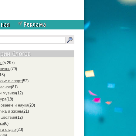
чная
Реклама
ории блогов
ое
(5 297)
жизнь
(79)
15)
вье и спорт
(52)
ресное
(81)
и музыка
(12)
ура
(18)
ование и наука
(20)
ика и жизнь
(21)
cшествия
(12)
ка
(6)
 и отдых
(23)
р
(36)