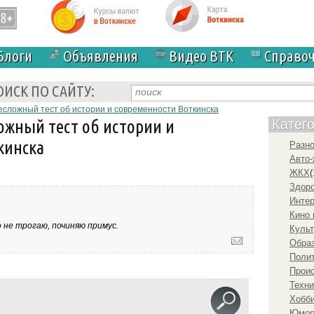
Блоги
Объявления
Видео ВТК
Справо
ОИСК ПО САЙТУ:
есложный тест об истории и современности Воткинска
ожный тест об истории и
Катег
кинска
Разн
Авто-
ЖКХ
(
Здоро
Инте
Кино 
о не трогаю, починяю примус.
Культ
Образ
Полит
Прои
Техни
Хобби
Юмо