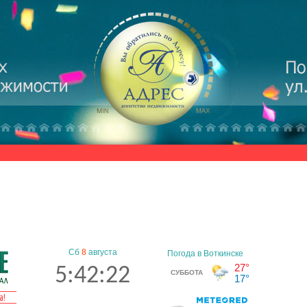
Сб
8
августа
5:42:23
а!