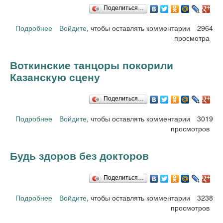
Поделиться…
Подробнее
о Марина Таланова
Войдите
, чтобы оставлять комментарии
2964
просмотра
Воткинские танцоры покорили
Казанскую сцену
Поделиться…
Подробнее
о Воткинские танцоры покорили Казанскую сцену
Войдите
, чтобы оставлять комментарии
3019
просмотров
Будь здоров без докторов
Поделиться…
Подробнее
о Будь здоров без докторов
Войдите
, чтобы оставлять комментарии
3238
просмотров