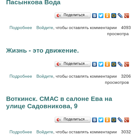
Пасынкова Вода
Поделиться…
Подробнее
Войдите
о Будь здоров без докторов Светлана Пасынкова
, чтобы оставлять комментарии
4093
просмотра
Вода
Жизнь - это движение.
Поделиться…
Подробнее
о Жизнь - это движение.
Войдите
, чтобы оставлять комментарии
3206
просмотров
Воткинск. СМАС в салоне Ева на
улице Садовникова, 9
Поделиться…
Подробнее
Войдите
, чтобы оставлять комментарии
о Воткинск. СМАС в салоне Ева на улице
3032