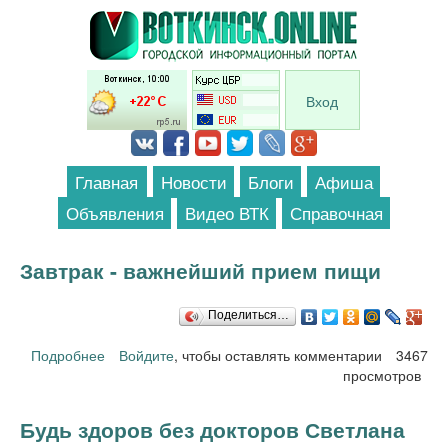
Перейти к основному содержанию
Вход
Главная
Новости
Блоги
Афиша
Объявления
Видео ВТК
Справочная
Завтрак - важнейший прием пищи
Поделиться…
Подробнее
о Завтрак - важнейший прием пищи
Войдите
, чтобы оставлять комментарии
3467
просмотров
Будь здоров без докторов Светлана