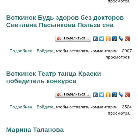
Садовникова, 9
просмотра
Воткинск Будь здоров без докторов
Светлана Пасынкова Польза сна
Поделиться…
Подробнее
Войдите
о Воткинск Будь здоров без докторов Светлана
, чтобы оставлять комментарии
2907
Пасынкова Польза сна
просмотров
Воткинск Театр танца Краски
победитель конкурса
Поделиться…
Подробнее
Войдите
о Воткинск Театр танца Краски победитель
, чтобы оставлять комментарии
3524
просмотра
конкурса
Марина Таланова