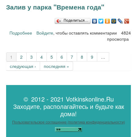
Залив у парка "Времена года"
Поделиться…
Подробнее
о Залив у парка "Времена года"
Войдите
, чтобы оставлять комментарии
4824
просмотра
Страницы
1
2
3
4
5
6
7
8
9
…
следующая ›
последняя »
© 2012 - 2021 Votkinskonline.Ru
Заходите, располагайтесь и будьте как
дома!
Пользовательское соглашение (политика конфиденциальности)