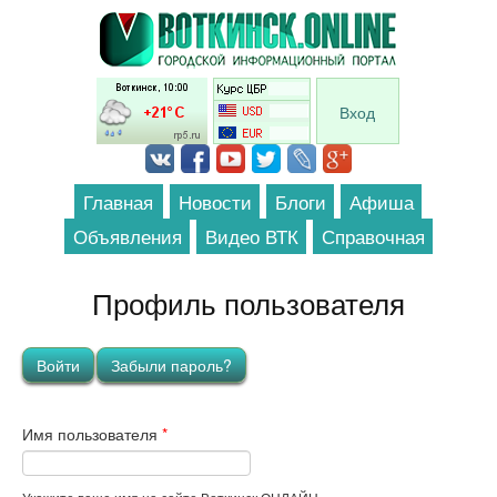
Перейти к основному содержанию
Вход
Главная
Новости
Блоги
Афиша
Объявления
Видео ВТК
Справочная
Профиль пользователя
Главные вкладки
Войти
(активная вкладка)
Забыли пароль?
Имя пользователя
*