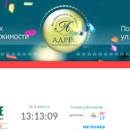
Вс
9
августа
13:13:09
а!