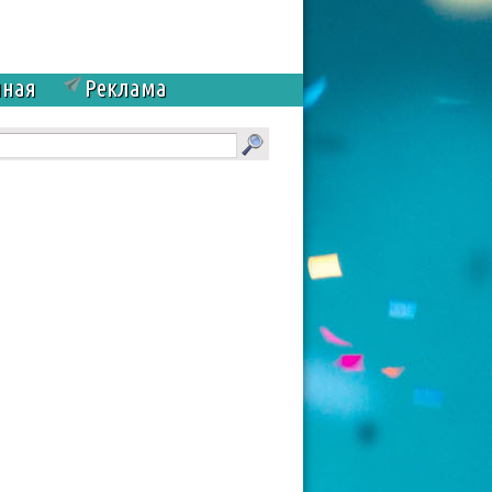
чная
Реклама