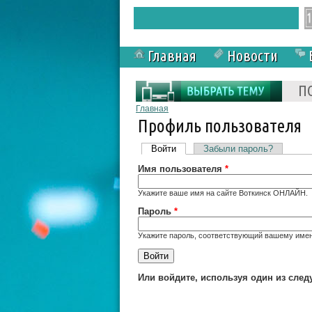
Главная
Новости
Форма поиска
П
Вы здесь
Главная
Профиль пользователя
Главные вкладки
Войти
(активная вкладка)
Забыли пароль?
Имя пользователя
*
Укажите ваше имя на сайте Воткинск ОНЛАЙН.
Пароль
*
Укажите пароль, соответствующий вашему имен
Или войдите, используя один из сле