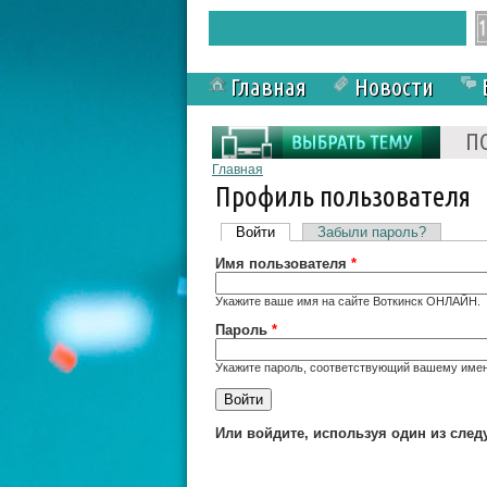
Главная
Новости
Форма поиска
П
Вы здесь
Главная
Профиль пользователя
Главные вкладки
Войти
(активная вкладка)
Забыли пароль?
Имя пользователя
*
Укажите ваше имя на сайте Воткинск ОНЛАЙН.
Пароль
*
Укажите пароль, соответствующий вашему имен
Или войдите, используя один из сле