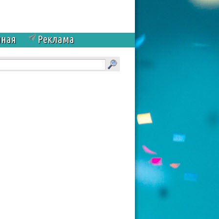
чная
Реклама