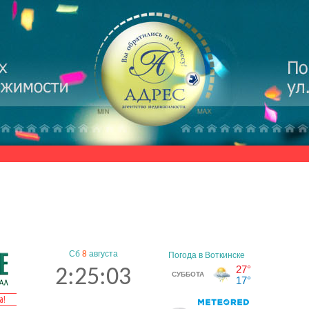
Сб
8
августа
2:25:04
а!