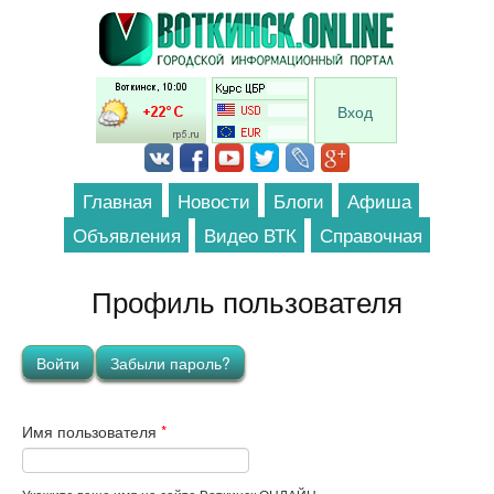
Перейти к основному содержанию
Вход
Главная
Новости
Блоги
Афиша
Объявления
Видео ВТК
Справочная
Профиль пользователя
Главные вкладки
Войти
(активная вкладка)
Забыли пароль?
Имя пользователя
*