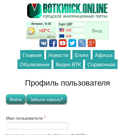
Перейти к основному содержанию
Вход
Главная
Новости
Блоги
Афиша
Объявления
Видео ВТК
Справочная
Профиль пользователя
Главные вкладки
Войти
(активная вкладка)
Забыли пароль?
Имя пользователя
*