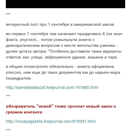
***
интересный пост про 1 сентября в американской школе.
во-первых 1 сентября там начинают праздновать 6 (не знал
факта, упустил)... потом ухмыльнула анкета с
демократическим вопросом о месте жительства ученика -
далее цитата автора: "Особенно доставили такие варианты
ответов, как: улица, заброшенное здание, машина и парк.
в общем посмотртите обязательно - анкета оформлена
классно, нам еще до таких документов как до нарьян-мара
пешедралом.
http://samsebeskazal.livejournal.com/161865.html
***
обозреватель "новой" тонко троллит новый закон о
грязном контенте:
http://novayagazeta.livejournal.com/818391.html
***