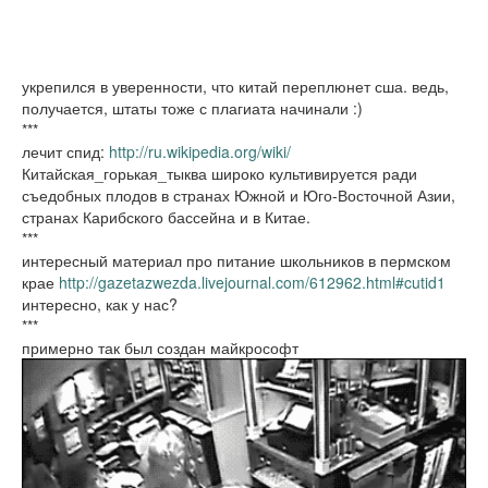
укрепился в уверенности, что китай переплюнет сша. ведь,
получается, штаты тоже с плагиата начинали :)
***
лечит спид:
http://ru.wikipedia.org/wiki/
Китайская_горькая_тыква широко культивируется ради
съедобных плодов в странах Южной и Юго-Восточной Азии,
странах Карибского бассейна и в Китае.
***
интересный материал про питание школьников в пермском
крае
http://gazetazwezda.livejournal.com/612962.html#cutid1
интересно, как у нас?
***
примерно так был создан майкрософт