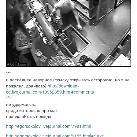
***
и последнее наверное (ссылку открывать осторожно, но я не
пожалел, драйвово)
http://download-
cd.livejournal.com/10952859.html#comments
***
не удержался...
вроде интересно про мак.
правда чЕтать некогда
http://egorsokolov.livejournal.com/7981.html
http://egorsokolov.livejournal.com/9155.html#cutid1