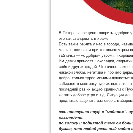
В Питере запрещено говорить «доброе у
это как станцевать в храме.
Есть такие ребята у нас в городе, наз
масках, шляпах и при костюмах утром в
таблички — «с добрым утром», «хорошег
Им девки приносят шоколадки, открытки
себя и других людей. Что очень важно,
никакой злобы, негатива и прочего дерь
добро, только турбо-мимими-пушистые щ
забирают в ментовку, где их пытаются в
последний раз их акцию сравнили с Пусс
желать доброе утро и т.д. Ситуация дош
предлагаю заценить разговор с майором
___________________________________
ааа. прослушал пруф с "майором". ну
разглядеть.
по голосу и поднятой теме он боль
думаю, что любой реальный майор с