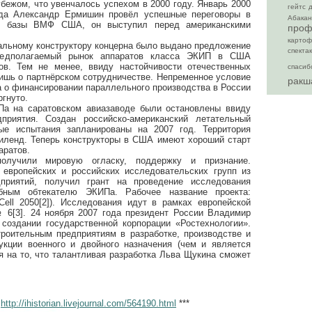
бежом, что увенчалось успехом в 2000 году. Январь 2000
гейтс
вода Александр Ермишин провёл успешные переговоры в
Абакан
и базы ВМФ США, он выступил перед американскими
проф
картоф
ральному конструктору концерна было выдано предложение
спекта
редполагаемый рынок аппаратов класса ЭКИП в США
ов. Тем не менее, ввиду настойчивости отечественных
спасиб
лишь о партнёрском сотрудничестве. Непременное условие
ракш
 о финансировании параллельного производства в России
ргнуто.
Па на саратовском авиазаводе были остановлены ввиду
приятия. Создан российско-американский летательный
ые испытания запланированы на 2007 год. Территория
иленд. Теперь конструкторы в США имеют хороший старт
аратов.
олучили мировую огласку, поддержку и признание.
европейских и российских исследовательских групп из
приятий, получил грант на проведение исследования
бным обтекателю ЭКИПа. Рабочее название проекта:
 Cell 2050[2]). Исследования идут в рамках европейской
6[3]. 24 ноября 2007 года президент России Владимир
создании государственной корпорации «Ростехнологии».
роительным предприятиям в разработке, производстве и
кции военного и двойного назначения (чем и является
я на то, что талантливая разработка Льва Щукина сможет
н
http://ihistorian.livejournal.com/564190.html
***