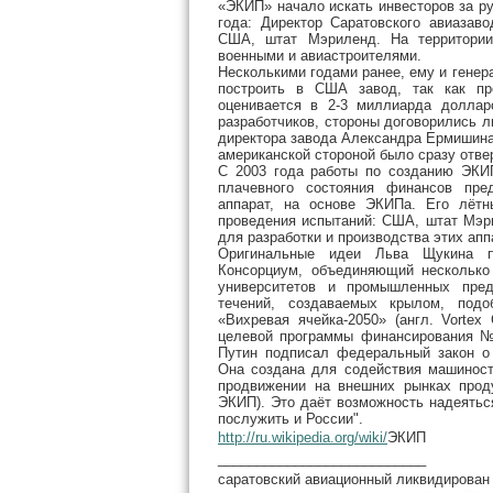
«ЭКИП» начало искать инвесторов за ру
года: Директор Саратовского авиаза
США, штат Мэриленд. На территори
военными и авиастроителями.
Несколькими годами ранее, ему и гене
построить в США завод, так как п
оценивается в 2-3 миллиарда доллар
разработчиков, стороны договорились 
директора завода Александра Ермишина
американской стороной было сразу отве
С 2003 года работы по созданию ЭКИ
плачевного состояния финансов пред
аппарат, на основе ЭКИПа. Его лётн
проведения испытаний: США, штат Мэр
для разработки и производства этих апп
Оригинальные идеи Льва Щукина п
Консорциум, объединяющий несколько 
университетов и промышленных пред
течений, создаваемых крылом, подо
«Вихревая ячейка-2050» (англ. Vortex
целевой программы финансирования № 
Путин подписал федеральный закон о 
Она создана для содействия машиност
продвижении на внешних рынках проду
ЭКИП). Это даёт возможность надеятьс
послужить и России".
http://ru.wikipedia.org/wiki/
ЭКИП
___________________________
саратовский авиационный ликвидирова