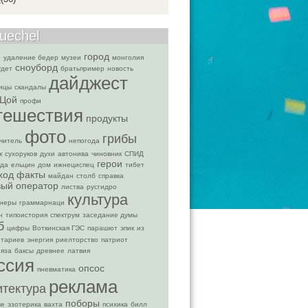
ruechel
м
город
удаление бедер
музеи
монголия
сноуборд
удет
братьпример
новость
дайджест
ицы
скандалы
Цой
профи
тешествия
продукты
фото
грибы
читель
непогода
к
сухоруков
духи
автонива
чиновник
СПИД
герои
ьда
ельцин
дом
ижнециспец
тибет
ход
факты
майдан
столб
справка
вый оператор
листва
русгидро
культура
онеры
граммарнаци
н
типоистория
спектрум
заседание думы
б
цифры
Воткинская ГЭС
парашют
эпик
из
тариев
энергия
риелторство
патриот
яза
баксы
древнее
латвия
ссия
опсос
пневматика
реклама
итектура
поборы
ые
эзотерика
вахта
психика
билл