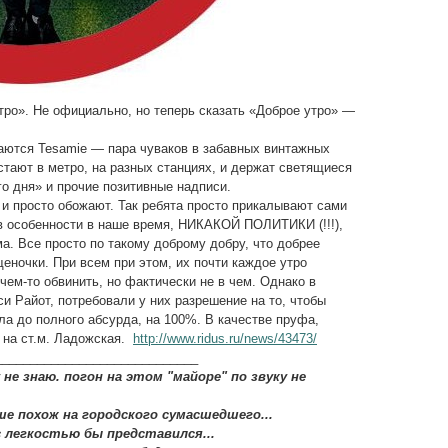
тро». Не официально, но теперь сказать «Доброе утро» —
ываются Tesamie — пара чуваков в забавных винтажных
стают в метро, на разных станциях, и держат светящиеся
о дня» и прочие позитивные надписи.
 и просто обожают. Так ребята просто прикалывают сами
 в особенности в наше время, НИКАКОЙ ПОЛИТИКИ (!!!),
ма. Все просто по такому доброму добру, что добрее
еночки. При всем при этом, их почти каждое утро
 чем-то обвинить, но фактически не в чем. Однако в
и Райот, потребовали у них разрешение на то, чтобы
ла до полного абсурда, на 100%. В качестве пруфа,
 на ст.м. Ладожская.
http://www.ridus.ru/news/43473/
_____________________________
 не знаю. погон на этом "майоре" по звуку не
ше похож на городского сумасшедшего...
 легкостью бы представился...