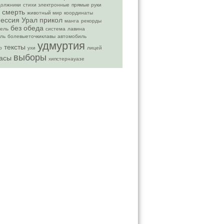
должники
стихи электронные
прямые руки
смерть
животный мир
координаты
ессия
Урал
прикол
манга
рекорды
без обеда
ель
система
лавина
кль
болевыеточкиклавы
автомобиль
удмуртия
тексты
о
ухи
лицей
выборы
асы
хипстернауазе