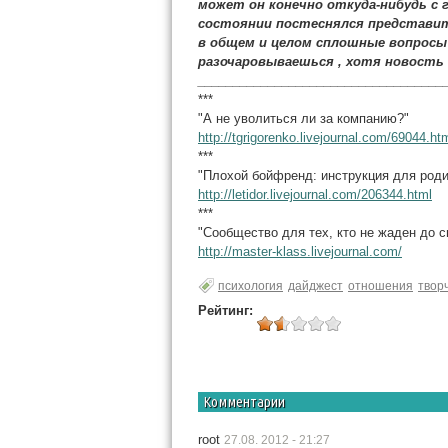
может он конечно откуда-нибудь с 
состоянии постеснялся представит
в общем и целом сплошные вопросы
разочаровываешься , хотя новость
___________________________________
***
"А не уволиться ли за компанию?"
http://tgrigorenko.livejournal.com/69044.ht
***
"Плохой бойфренд: инструкция для род
http://letidor.livejournal.com/206344.html
***
"Сообщество для тех, кто не жаден до с
http://master-klass.livejournal.com/
психология
дайджест
отношения
твор
Рейтинг:
Комментарии
root
27.08. 2012 - 21:27