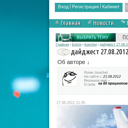
|
|
Вход
Регистрация
Кабинет
Главная
Новости
Форма поиска
П
Вы здесь
Главная
›
Блоги
›
truechel
›
дайджест 27.08.
дайджест 27.08.201
Об авторе ↓
Логин:
truechel
На сайте с:
21.08.2012
Реальное имя:
-
на 80 процентов 
О себе:
27.08.2012 21:05