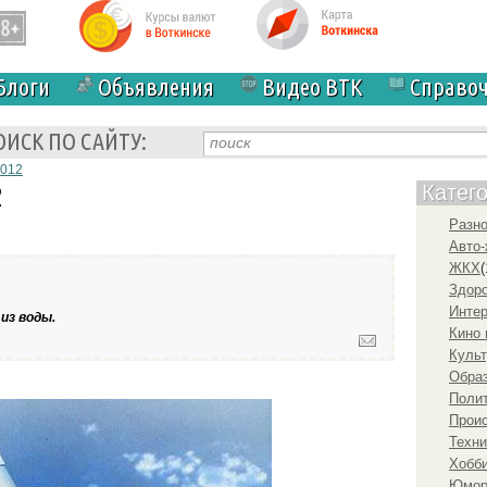
Блоги
Объявления
Видео ВТК
Справо
ОИСК ПО САЙТУ:
2012
2
Катег
Разн
Авто-
ЖКХ
(
Здоро
Инте
из воды.
Кино 
Культ
Образ
Полит
Прои
Техни
Хобби
Юмо