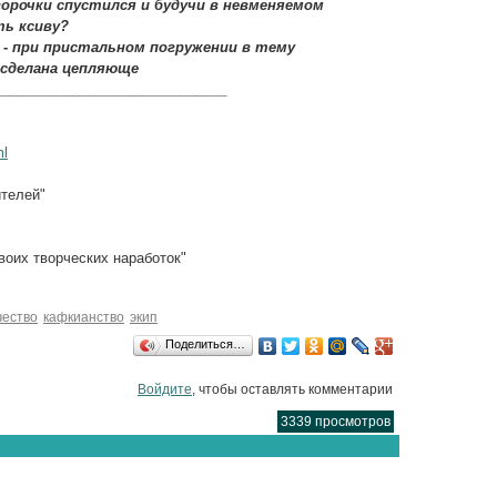
горочки спустился и будучи в невменяемом
ь ксиву?
 - при пристальном погружении в тему
 сделана цепляюще
______________________________
ml
ителей"
воих творческих наработок"
чество
кафкианство
экип
Поделиться…
Войдите
, чтобы оставлять комментарии
3339 просмотров