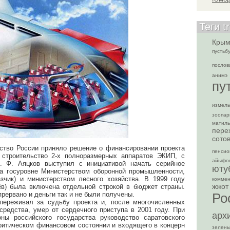
Теги t
Кры
пустьб
послов
анимэ
пу
измель
зоопар
матил
пере
сото
льство России приняло решение о финансировании проекта
пенси
строительство 2-х полноразмерных аппаратов ЭКИП, с
айыфо
 Ф. Аяцков выступил с инициативой начать серийное
юту
а госуровне Министерством оборонной промышленности,
зчик) и министерством лесного хозяйства. В 1999 году
коммен
жжот
ёв) была включена отдельной строкой в бюджет страны.
рервано и деньги так и не были получены.
Ро
ереживал за судьбу проекта и, после многочисленных
средства, умер от сердечного приступа в 2001 году. При
арх
ны российского государства руководство саратовского
критическом финансовом состоянии и входящего в концерн
зелен