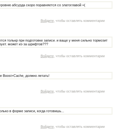
уровню абсурда скоро поравняется со златоглавой =(
Войдите
, чтобы оставлять комментарии
тся толькр при подготовке записи. и ваще у меня сильно тормозит
ирует. может из-за шрифтов???
Войдите
, чтобы оставлять комментарии
е Boost+Cache, должно летать!
Войдите
, чтобы оставлять комментарии
лько в форме записи, когда готовишь...
Войдите
, чтобы оставлять комментарии