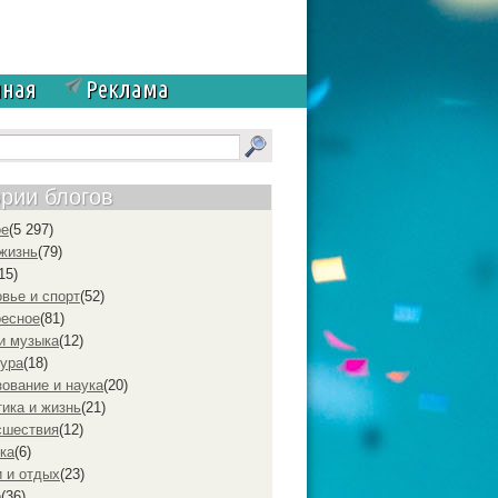
чная
Реклама
ории блогов
ое
(5 297)
жизнь
(79)
15)
вье и спорт
(52)
ресное
(81)
и музыка
(12)
ура
(18)
ование и наука
(20)
ика и жизнь
(21)
cшествия
(12)
ка
(6)
 и отдых
(23)
р
(36)