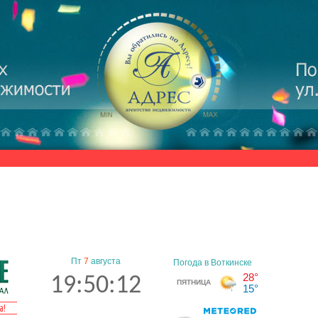
Пт
7
августа
19:50:13
а!