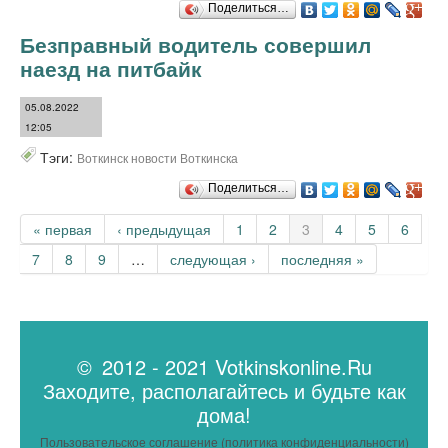
Поделиться…
Безправный водитель совершил
наезд на питбайк
05.08.2022
12:05
Тэги:
Воткинск новости Воткинска
Поделиться…
Страницы
« первая
‹ предыдущая
1
2
3
4
5
6
7
8
9
…
следующая ›
последняя »
© 2012 - 2021 Votkinskonline.Ru
Заходите, располагайтесь и будьте как
дома!
Пользовательское соглашение (политика конфиденциальности)