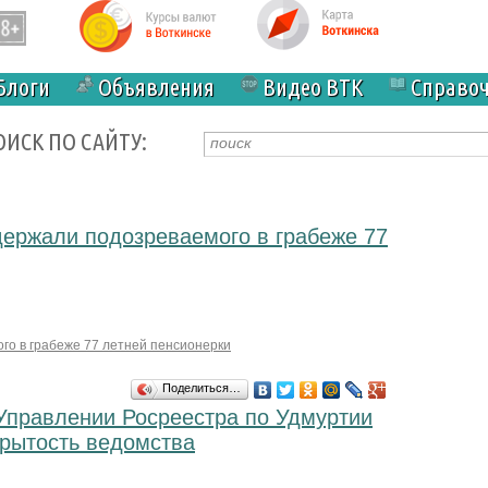
Блоги
Объявления
Видео ВТК
Справо
ОИСК ПО САЙТУ:
держали подозреваемого в грабеже 77
го в грабеже 77 летней пенсионерки
Поделиться…
Управлении Росреестра по Удмуртии
крытость ведомства