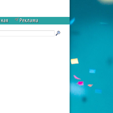
чная
Реклама