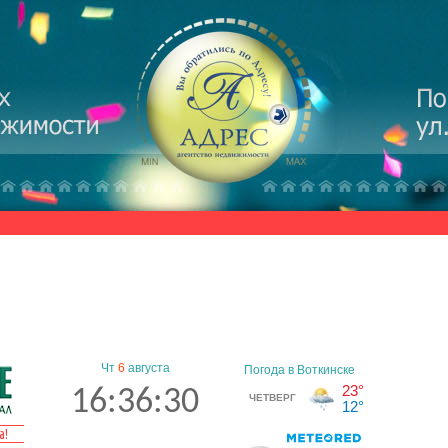
Чт
6
августа
16:36:31
а!