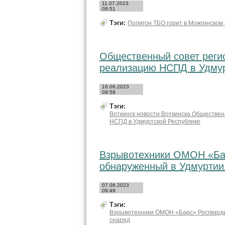
11.07.2023
09:51
Тэги:
Полигон ТБО горит в Можгинском
Общественный совет реги
реализацию НСПД в Удмур
16.06.2023
09:59
Тэги:
Воткинск новости Воткинска Обществен
НСПД в Удмуртской Республике
Взрывотехники ОМОН «Ба
обнаруженный в Удмуртии
07.06.2023
09:49
Тэги:
Взрывотехники ОМОН «Барс» Росгвард
снаряд