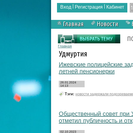
|
|
Вход
Регистрация
Кабинет
Главная
Новости
Форма поиска
П
Вы здесь
Главная
Удмуртия
Ижевские полицейские за
летней пенсионерки
26.01.2024
14:13
Тэги:
новости задержали подозреваемо
Общественный совет при 
отметил публичность и от
02.10.2023