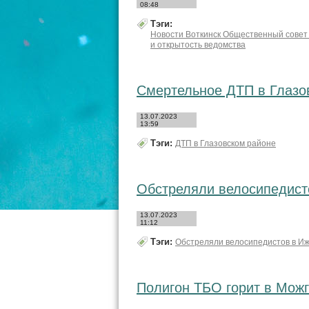
08:48
Тэги:
Новости Воткинск Общественный совет 
и открытость ведомства
Смертельное ДТП в Глазо
13.07.2023
13:59
Тэги:
ДТП в Глазовском районе
Обстреляли велосипедист
13.07.2023
11:12
Тэги:
Обстреляли велосипедистов в Иж
Полигон ТБО горит в Мож