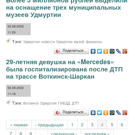
на оснащение трех муниципальных
музеев Удмуртии
02.08.2022
11:20
Тэги:
Удмуртия
новости Удмуртии
музей
финансы
Поделиться…
29-летняя девушка на «Mercedes»
была госпитализирована после ДТП
на трассе Воткинск-Шаркан
02.08.2022
11:16
Тэги:
Воткинск
Удмуртия
ГИБДД
ДТП
Поделиться…
Страницы
« первая
‹ предыдущая
1
2
3
4
5
6
7
8
9
…
следующая ›
последняя »