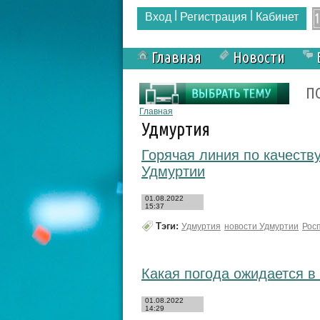
|
|
Вход
Регистрация
Кабинет
Главная
Новости
Форма поиска
П
Вы здесь
Главная
Удмуртия
Горячая линия по качеств
Удмуртии
01.08.2022
15:37
Тэги:
Удмуртия
новости Удмуртии
Рос
Какая погода ожидается в
01.08.2022
14:29