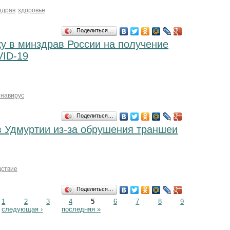
здрав
здоровье
Поделиться…
у в минздрав России на получение
VID-19
онавирус
Поделиться…
в Удмуртии из-за обрушения траншеи
дствие
Поделиться…
1
2
3
4
5
6
7
8
9
следующая ›
последняя »