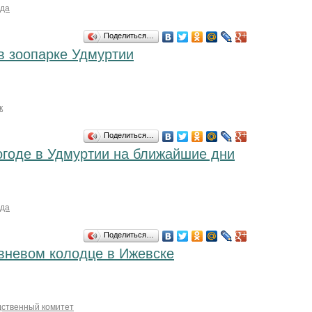
ода
Поделиться…
в зоопарке Удмуртии
к
Поделиться…
огоде в Удмуртии на ближайшие дни
ода
Поделиться…
вневом колодце в Ижевске
дственный комитет