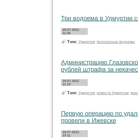
Три водоема в Удмуртии 
29.07.2022
11:35
Тэги:
Удмуртия
безопасные водоемы
Администрацию Глазовског
рублей штрафа за некаче
29.07.2022
11:19
Тэги:
Удмуртия
новости Удмуртии
дор
Первую операцию по удал
провели в Ижевске
28.07.2022
15:11