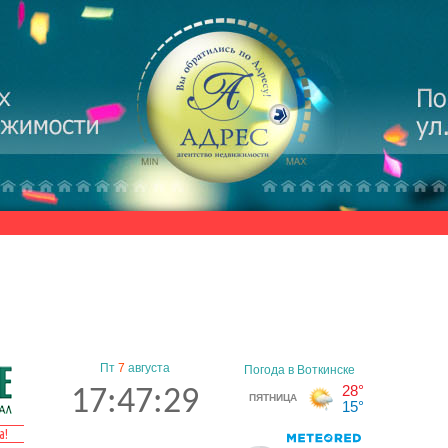
Пт
7
августа
17:47:30
а!