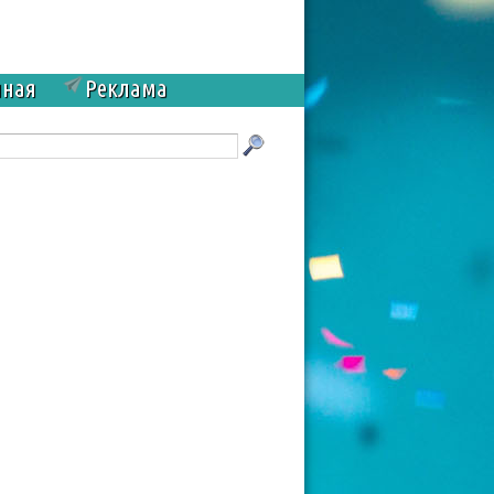
чная
Реклама