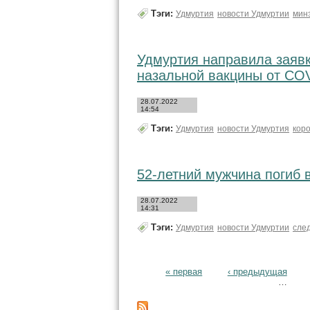
Тэги:
Удмуртия
новости Удмуртии
мин
Удмуртия направила заявк
назальной вакцины от CO
28.07.2022
14:54
Тэги:
Удмуртия
новости Удмуртия
кор
52-летний мужчина погиб 
28.07.2022
14:31
Тэги:
Удмуртия
новости Удмуртии
сле
Страницы
« первая
‹ предыдущая
…