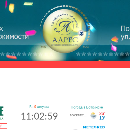
Вс
9
августа
11:02:59
а!