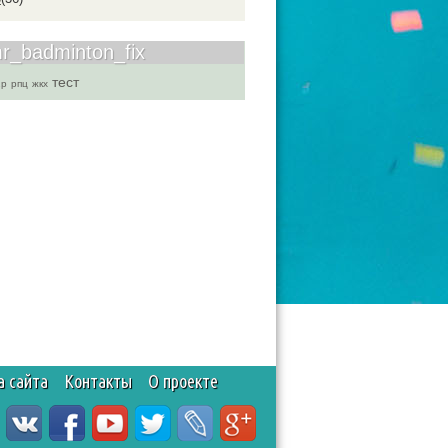
r_badminton_fix
тест
2p
рпц
жкх
а сайта
Контакты
О проекте