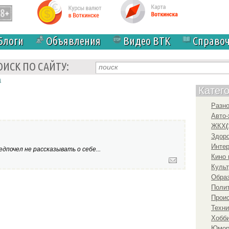
Блоги
Объявления
Видео ВТК
Справо
ОИСК ПО САЙТУ:
а
Катег
Разн
Авто-
ЖКХ
(
Здоро
Инте
дпочел не рассказывать о себе...
Кино 
Культ
Образ
Полит
Прои
Техни
Хобби
Юмо