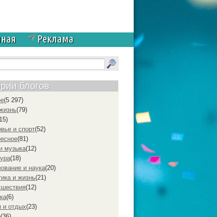
чная
Реклама
ории блогов
ое
(5 297)
жизнь
(79)
15)
вье и спорт
(52)
ресное
(81)
и музыка
(12)
ура
(18)
ование и наука
(20)
ика и жизнь
(21)
cшествия
(12)
ка
(6)
 и отдых
(23)
р
(36)