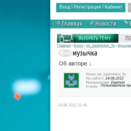
|
|
Вход
Регистрация
Кабинет
Главная
Новости
Форма поиска
П
Вы здесь
Главная
›
Блоги
›
mr_badminton_fix
›
музычк
музычка
Об авторе ↓
Логин:
mr_badminton_fix
На сайте с:
24.08.2012
Реальное имя:
Daemon
Пользователь пре
О себе:
24.08.2012 22:46