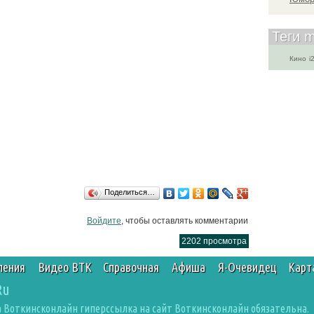
Теги m
Кино
i
Поделиться…
Войдите
, чтобы оставлять комментарии
2202 просмотра
ления
Видео ВТК
Справочная
Афиша
Я-Очевидец
Карт
Ru
 Воткинсконлайн гиперссылка на сайт Воткинсконлайн обязательна.