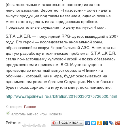
(безалкогольные и алкогольные напитки) из-за его
неиспользования. Вероятно, «Глазовский» хочет начать
выпуск продукции под таким названием, однако пока не
может этого сделать из-за юридических проблем.
Предварительные слушания по делу начнутся 4 мая.
S.T.A.L.K.E.R. — популярный RPG-шутер, вышедший в 2007
году. Его герой — исследователь аномальной зоны,
образовавшейся вокруг Чернобыльской АЭС. Несмотря на
долгую разработку и технические проблемы, S.T.A.L.K.E.R.
стала по-настоящему культовой игрой и позже обзавелась
продолжением и приквелом. В США уже запущен в
производство пилотный выпуск сериала «Пикник на
обочине», который, как и игра, будет основываться на
одноименном романе братьев Стругацких. На что больше
будет похож сериал, на игру или книгу, пока неизвестно.
http://www.rapsinews.ru/arbitration/20160330/275726520.html
Категория:
Разное
алкоголь
бизнес
игры
Новости
Рейтинг:
Поделиться…