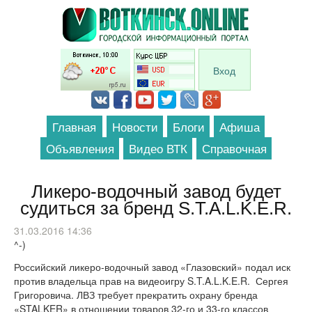
Перейти к основному содержанию
Вход
Главная
Новости
Блоги
Афиша
Объявления
Видео ВТК
Справочная
Ликеро-водочный завод будет
судиться за бренд S.T.A.L.K.E.R.
31.03.2016 14:36
^-)
Российский ликеро-водочный завод «Глазовский» подал иск
против владельца прав на видеоигру S.T.A.L.K.E.R. Сергея
Григоровича. ЛВЗ требует прекратить охрану бренда
«STALKER» в отношении товаров 32-го и 33-го классов