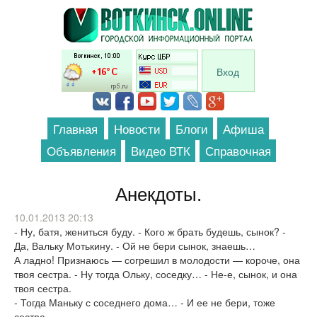
Перейти к основному содержанию
Вход
Главная
Новости
Блоги
Афиша
Объявления
Видео ВТК
Справочная
Анекдоты.
10.01.2013 20:13
- Ну, батя, жениться буду. - Кого ж брать будешь, сынок? -
Да, Вальку Мотькину. - Ой не бери сынок, знаешь…
А ладно! Признаюсь — согрешил в молодости — короче, она
твоя сестра. - Ну тогда Ольку, соседку… - Не-е, сынок, и она
твоя сестра.
- Тогда Маньку с соседнего дома… - И ее не бери, тоже
сестра.