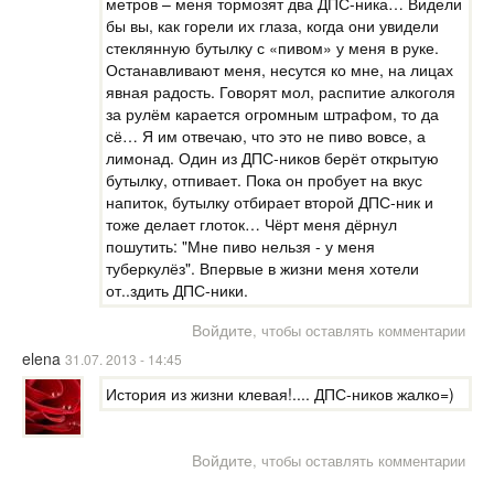
метров – меня тормозят два ДПС-ника… Видели
бы вы, как горели их глаза, когда они увидели
стеклянную бутылку с «пивом» у меня в руке.
Останавливают меня, несутся ко мне, на лицах
явная радость. Говорят мол, распитие алкоголя
за рулём карается огромным штрафом, то да
сё… Я им отвечаю, что это не пиво вовсе, а
лимонад. Один из ДПС-ников берёт открытую
бутылку, отпивает. Пока он пробует на вкус
напиток, бутылку отбирает второй ДПС-ник и
тоже делает глоток… Чёрт меня дёрнул
пошутить: "Мне пиво нельзя - у меня
туберкулёз". Впервые в жизни меня хотели
от..здить ДПС-ники.
Войдите
, чтобы оставлять комментарии
elena
31.07. 2013 - 14:45
История из жизни клевая!.... ДПС-ников жалко=)
Войдите
, чтобы оставлять комментарии