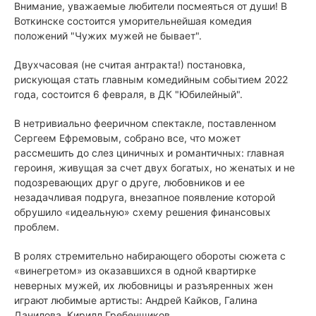
Внимание, уважаемые любители посмеяться от души! В
Воткинске состоится уморительнейшая комедия
положений "Чужих мужей не бывает".
Двухчасовая (не считая антракта!) постановка,
рискующая стать главным комедийным событием 2022
года, состоится 6 февраля, в ДК "Юбилейный".
В нетривиально фееричном спектакле, поставленном
Сергеем Ефремовым, собрано все, что может
рассмешить до слез циничных и романтичных: главная
героиня, живущая за счет двух богатых, но женатых и не
подозревающих друг о друге, любовников и ее
незадачливая подруга, внезапное появление которой
обрушило «идеальную» схему решения финансовых
проблем.
В ролях стремительно набирающего обороты сюжета с
«винегретом» из оказавшихся в одной квартирке
неверных мужей, их любовницы и разъяренных жен
играют любимые артисты: Андрей Кайков, Галина
Данилова, Кирилл Гребенщиков.