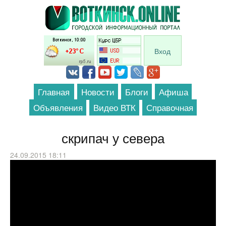
Перейти к основному содержанию
Вход
Главная
Новости
Блоги
Афиша
Объявления
Видео ВТК
Справочная
скрипач у севера
24.09.2015 18:11