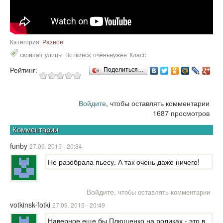
Категория:
Разное
скрипач
улицы
Воткинск
оченьнужен
Класс
Рейтинг:
Поделиться…
Войдите
, чтобы оставлять комментарии
1687 просмотров
Комментарии
funby
27.09. 2015 - 20:34
Не разобрала пьесу. А так очень даже ничего!
Войдите
, чтобы оставлять комментарии
votkinsk-fotki
27.09. 2015 - 20:49
Наверное еще бы Плющенко на роликах - это в