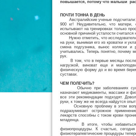
повышается, потому что малыши раст
ПОЧТИ ТОННА В ДЕНЬ
Австралийские ученые подсчитали: м
900 кг! Неудивительно, что матери,
испытывают на тренировках только про
основной причиной усталости считался 
Нужно отметить, что исследователи ф
на руки, вынимая его из кроватки и ук
смена подгузника, вынос коляски и 
учитывались. Теперь понятно, почему 
рук.
В том, что в первые месяцы после р
нагрузкой, виноват еще и малопод
физическую форму до и во время берем
суставах.
ЧЕМ ПОЛЕЧИТЬ?
Обычно при заболеваниях суставо
назначают медикаменты, массажи и фи
все эти рекомендации подходят. Довол
руки, к тому же не всегда найдутся оп
Основную проблему в этом вопросе 
подразумевает острожное применени
лекарств способны с током крови прони
младенца.
В итоге, чтобы избавиться от 
физиопроцедуры. К счастью, сегодня
физиотерапевтические процедуры тепер