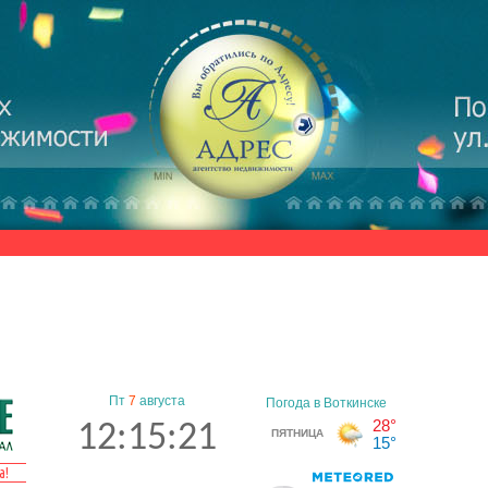
Пт
7
августа
12:15:22
а!