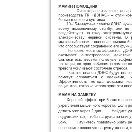
МАМИН ПОМОЩНИК
Физиотерапевтические аппараты д
производства ГК «ДЭНАС» – отличное
болью в спине и суставах.
10–15-минутные сеансы ДЭНС нужно п
всему позвоночному столбу, или по 
воздействуют на кожу электроимпульс
электричеству нервной системы. В 
мышечный спазм – основная причина бо
что способствует сохранению его функц
Но кроме местных эффектов, ДЭНС за
оказывает антистрессовое действи
Согласитесь, весьма полезные эффек
лактации, которая забирает огромное к
тревоги усиливают состояние стресса.
Кстати, сеансы ДЭНС будут полезны 
помогут справиться с коликами, б
Эффективность метода доказана ис
пациентов, которые используют эти апп
МАМЕ НА ЗАМЕТКУ
Хороший эффект при болях в спине о
укрепления мышечного корсета. Если р
делать уже через 2 дня. Найдите удо
подушками так, чтобы нагрузка на спин
боку. Научитесь правильно брать ребен
переносите основную нагрузку на ноги, с