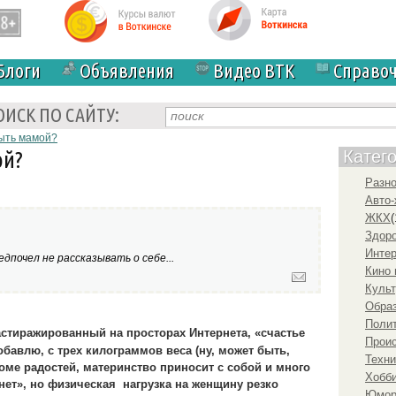
Блоги
Объявления
Видео ВТК
Справо
ОИСК ПО САЙТУ:
быть мамой?
ой?
Катег
Разн
Авто-
ЖКХ
(
Здоро
Инте
дпочел не рассказывать о себе...
Кино 
Культ
Образ
Полит
астиражированный на просторах Интернета, «счастье
Прои
обавлю, с трех килограммов веса (ну, может быть,
Техни
оме радостей, материнство приносит с собой и много
Хобби
янет», но физическая нагрузка на женщину резко
Юмо