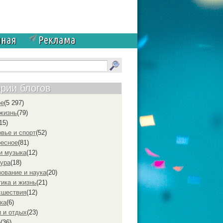
чная
Реклама
ории блогов
ое
(5 297)
жизнь
(79)
15)
вье и спорт
(52)
ресное
(81)
и музыка
(12)
ура
(18)
ование и наука
(20)
ика и жизнь
(21)
cшествия
(12)
ка
(6)
 и отдых
(23)
р
(36)