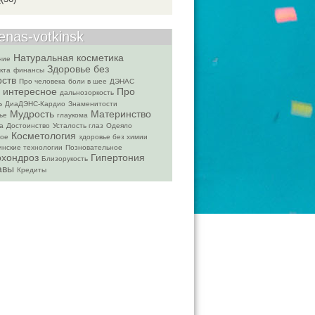
enas-votkinsk
Натуральная косметика
ние
Здоровье без
кта
финансы
рств
Про человека
боли в шее
ДЭНАС
интересное
Про
дальнозоркость
ь
ДиаДЭНС-Кардио
Знаменитости
Мудрость
Материнство
ье
глаукома
а
Достоинство
Усталость глаз
Одеяло
Косметология
ное
здоровье без химии
нские технологии
Позновательное
охондроз
Гипертония
Близорукость
авы
Кредиты