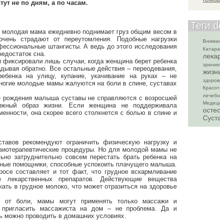
ут не по дням, а по часам.
Теги d
олодая мама ежедневно поднимает груз общим весом в
 очень страдают от переутомления. Подобные нагрузки
Внима
фессиональные штангисты. А ведь до этого исследования
Катара
недостаток сна.
лека
иксировали лишь случаи, когда женщина берет ребенка
зрение
ладывая обратно. Все остальные действия – переодевания,
жизн
ребенка на улицу, купание, укачивание на руках – не
здоров
многие молодые мамы жалуются на боли в спине, суставах
Красот
лечеб
ождения малыша суставы не справляются с возросшей
Медеци
вижный образ жизни. Если женщина не поддерживала
осте
енности, она скорее всего столкнется с болью в спине и
Суст
в рекомендуют ограничить физическую нагрузку и
зиотерапевтические процедуры. Но для молодой мамы не
ьно затруднительно совсем перестать брать ребенка на
ытные помощники, способные успокоить плачущего малыша.
составляет и тот факт, что грудное вскармливание
е лекарственных препаратов. Действующие вещества
кать в грудное молоко, что может отразиться на здоровье
боли, мамы могут применять только массажи и
 пригласить массажиста на дом – не проблема. Да и
ь можно проводить в домашних условиях.