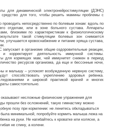
ля динамической электронейростимуляции (ДЭНС)
 средство для того, чтобы решить мамины проблемы с
роводить непосредственно по болевым зонам: вдоль по
его отделам, или в зоне больного сустава. Аппараты
ами, близкими по характеристикам к физиологическому
результате такой стимуляции болевых зон снимается
ли, улучшается кровоснабжение и питание хряща сустава,
ии.
пускает в организме общие оздоровительные реакции,
е и корректирует деятельность иммунной системы.
ты для кормящих мам, чей иммунитет снижен в период
оличество ресурсов организма, да еще и бессонные ночи,
и малышу – успокоят возбужденную нервную систему,
удут способствовать укреплению здоровья ребенка.
следованиями и широкой практикой врачей и многих
араты самостоятельно.
казывают несложные физические упражнения для
оды прошли без осложнений, такую гимнастику можно
бную позу при кормлении: не ленитесь обкладываться
у была минимальной, попробуйте кормить малыша лежа на
ка на руки. Не нагибайтесь к кроватке или коляске, а
гибая не спину, а колени.