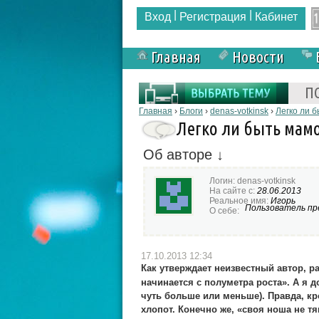
|
|
Вход
Регистрация
Кабинет
Главная
Новости
Форма поиска
П
Вы здесь
Главная
›
Блоги
›
denas-votkinsk
›
Легко ли 
Легко ли быть мам
Об авторе ↓
Логин:
denas-votkinsk
На сайте с:
28.06.2013
Реальное имя:
Игорь
Пользователь пре
О себе:
17.10.2013 12:34
Как утверждает неизвестный автор, р
начинается с полуметра роста». А я д
чуть больше или меньше). Правда, кр
хлопот. Конечно же, «своя ноша не т