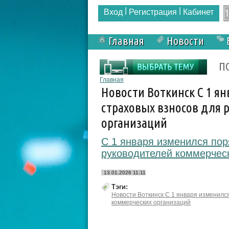
|
|
Вход
Регистрация
Кабинет
Главная
Новости
Форма поиска
П
Вы здесь
Главная
Новости Воткинск С 1 ян
страховых взносов для 
организаций
С 1 января изменился пор
руководителей коммерчес
13.01.2026 11:11
Тэги:
Новости Воткинск С 1 января изменилс
коммерческих организаций