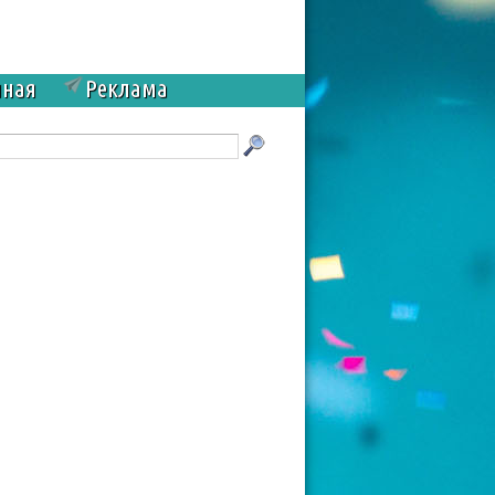
чная
Реклама