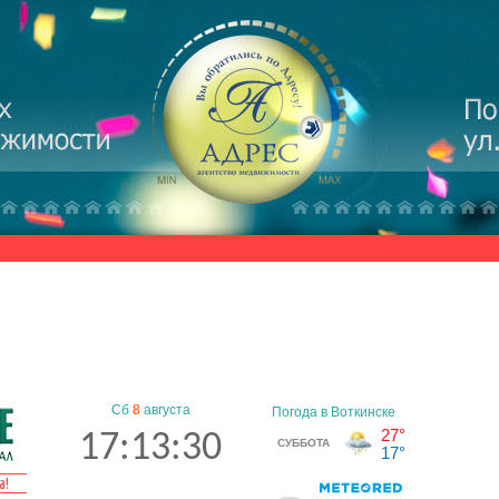
Сб
8
августа
17:13:31
а!