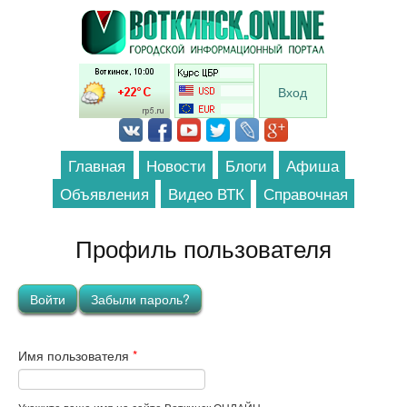
Перейти к основному содержанию
Вход
Главная
Новости
Блоги
Афиша
Объявления
Видео ВТК
Справочная
Профиль пользователя
Главные вкладки
Войти
(активная вкладка)
Забыли пароль?
Имя пользователя
*