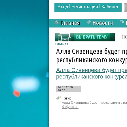
|
|
Вход
Регистрация
Кабинет
Главная
Новости
Форма поиска
П
Вы здесь
Главная
Алла Сивенцева будет п
республиканского конку
Алла Сивенцева будет пре
республиканского конкурс
14.05.2026
16:55
Тэги:
Алла Сивенцева будет представлять го
бабушка».