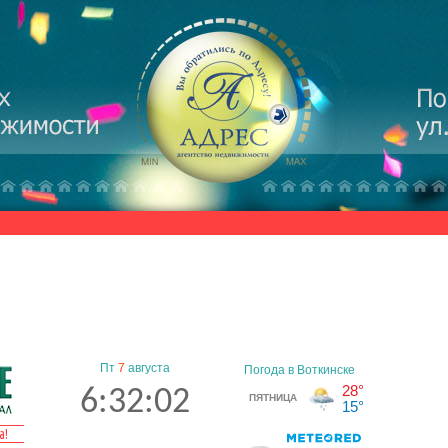
Пт
7
августа
6:32:02
а!