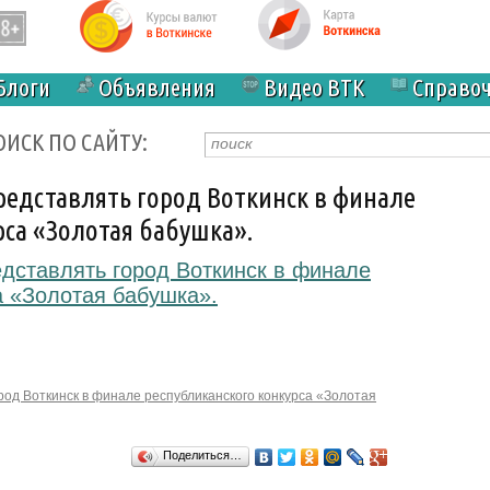
Блоги
Объявления
Видео ВТК
Справо
ОИСК ПО САЙТУ:
редставлять город Воткинск в финале
рса «Золотая бабушка».
дставлять город Воткинск в финале
а «Золотая бабушка».
род Воткинск в финале республиканского конкурса «Золотая
Поделиться…