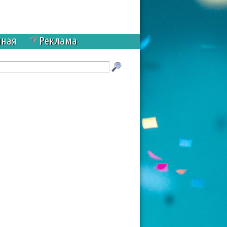
чная
Реклама