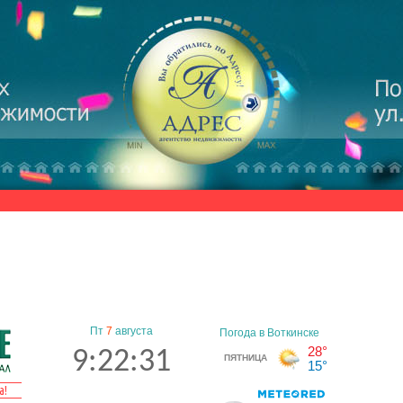
Пт
7
августа
9:22:32
а!