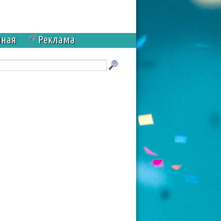
чная
Реклама