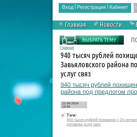
|
|
Вход
Регистрация
Кабинет
Главная
Новости
Форма поиска
П
Вы здесь
Главная
940 тысяч рублей похище
Завьяловского района п
услуг связ
940 тысяч рублей похищен
района под предлогом про
22.09.2024
14:50
Тэги:
940 тысяч рублей похищено у 24-летне
договора услуг связ