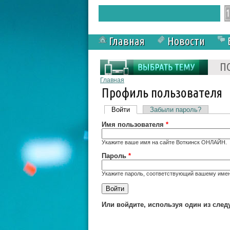
Главная
Новости
Форма поиска
П
Вы здесь
Главная
Профиль пользователя
Главные вкладки
Войти
(активная вкладка)
Забыли пароль?
Имя пользователя
*
Укажите ваше имя на сайте Воткинск ОНЛАЙН.
Пароль
*
Укажите пароль, соответствующий вашему имен
Или войдите, используя один из сле