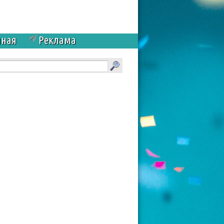
чная
Реклама