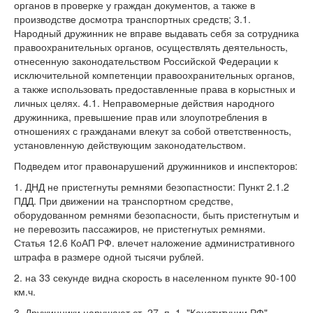
органов в проверке у граждан документов, а также в
производстве досмотра транспортных средств; 3.1.
Народный дружинник не вправе выдавать себя за сотрудника
правоохранительных органов, осуществлять деятельность,
отнесенную законодательством Российской Федерации к
исключительной компетенции правоохранительных органов,
а также использовать предоставленные права в корыстных и
личных целях. 4.1. Неправомерные действия народного
дружинника, превышение прав или злоупотребления в
отношениях с гражданами влекут за собой ответственность,
установленную действующим законодательством.
Подведем итог правонарушений дружинников и инспекторов:
1. ДНД не пристегнуты ремнями безопастности: Пункт 2.1.2
ПДД. При движении на транспортном средстве,
оборудованном ремнями безопасности, быть пристегнутым и
не перевозить пассажиров, не пристегнутых ремнями.
Статья 12.6 КоАП РФ. влечет наложение административного
штрафа в размере одной тысячи рублей.
2. на 33 секунде видна скорость в населенном пункте 90-100
км.ч.
3. Дружинники нарушают ст. 27, п. 1. "Конституции РФ"