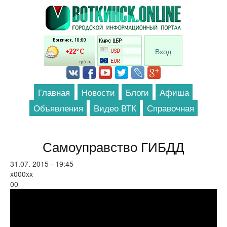
Перейти к основному содержанию
Вход
Главная
Новости
Блоги
Афиша
Объявления
Видео ВТК
Справочная
Самоуправство ГИБДД
31.07. 2015 - 19:45
x000xx
00
Дружинники выехали в рейд