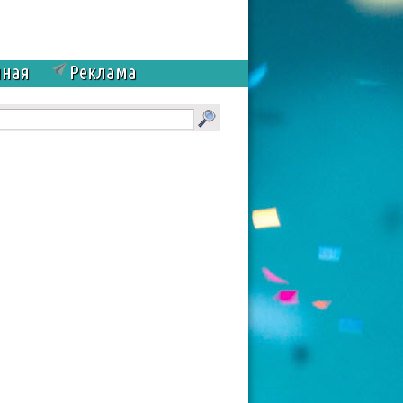
чная
Реклама