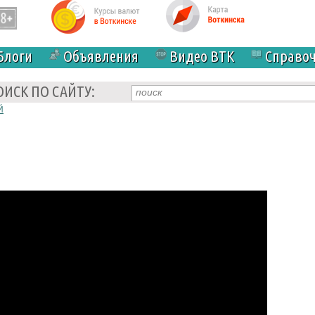
Блоги
Объявления
Видео ВТК
Справо
ОИСК ПО САЙТУ:
Й
6 под красный