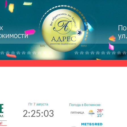
Пт
7
августа
2:25:04
а!