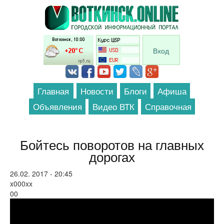
Перейти к основному содержанию
Вход
Главная
Новости
Блоги
Афиша
Объявления
Видео ВТК
Справочная
Бойтесь поворотов на главных
дорогах
26.02. 2017 - 20:45
x000xx
00
fura bolshe ey mozhno