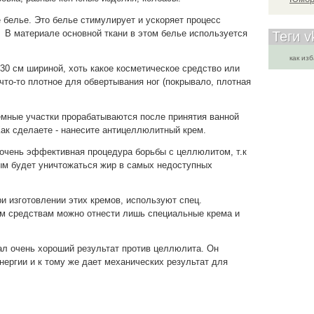
 белье. Это белье стимулирует и ускоряет процесс
 В материале основной ткани в этом белье используется
Теги v
как из
30 см шириной, хоть какое косметическое средство или
что-то плотное для обвертывания ног (покрывало, плотная
емные участки прорабатываются после принятия ванной
ак сделаете - нанесите антицеллюлитный крем.
 очень эффективная процедура борьбы с целлюлитом, т.к
ым будет уничтожаться жир в самых недоступных
и изготовлении этих кремов, используют спец.
им средствам можно отнести лишь специальные крема и
зал очень хороший результат против целлюлита. Он
нергии и к тому же дает механических результат для