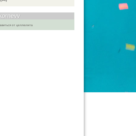
kornevv
бавиться от целлюлита