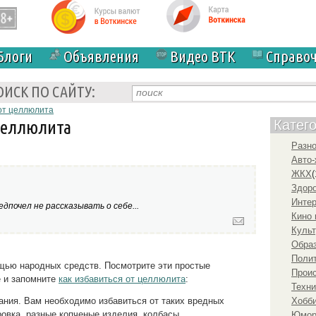
Блоги
Объявления
Видео ВТК
Справо
ОИСК ПО САЙТУ:
 от целлюлита
 целлюлита
Катег
Разн
Авто-
ЖКХ
(
Здоро
Инте
дпочел не рассказывать о себе...
Кино 
Культ
Образ
Полит
ью народных средств. Посмотрите эти простые
Прои
е и запомните
как избавиться от целлюлита
:
Техни
ания. Вам необходимо избавиться от таких вредных
Хобби
ировка, разные копченые изделия, колбасы.
Юмо