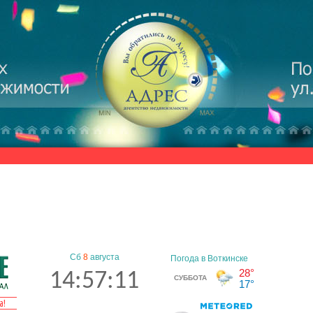
Сб
8
августа
14:57:12
а!