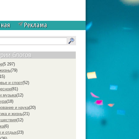
чная
Реклама
ории блогов
ое
(5 297)
жизнь
(79)
15)
вье и спорт
(52)
ресное
(81)
и музыка
(12)
ура
(18)
ование и наука
(20)
ика и жизнь
(21)
cшествия
(12)
ка
(6)
 и отдых
(23)
р
(36)