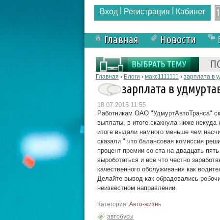
|
|
Вход
Регистрация
Кабинет
Главная
Новости
Форма поиска
П
Вы здесь
Главная
›
Блоги
›
макс1111111
›
зарплата в 
зарплата в удмурта
18.07.2015 11:55
Работникам ОАО "УдмуртАвтоТранса" ска
выплаты, в итоге скакнула ниже некуда
итоге выдали намного меньше чем насчи
сказали " что балансовая комиссия реш
процент премии со ста на двадцать пят
выроботаться и все что честно заработ
качественного обслуживания как водите
Делайте вывод как обрадовались робочи
неизвестном направлении.
Категория:
Авто-жизнь
автобусы