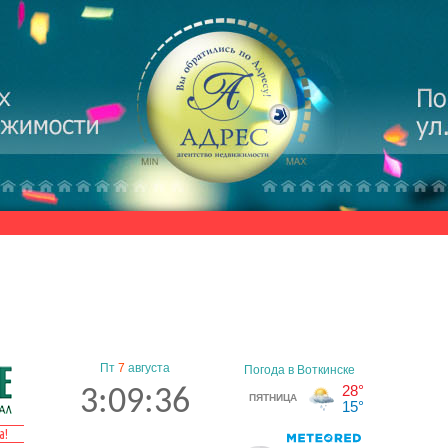
Пт
7
августа
3:09:37
а!