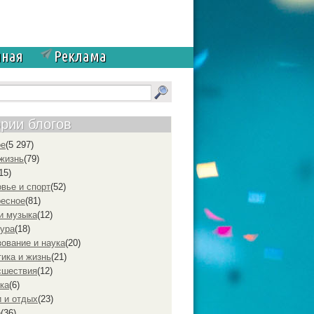
чная
Реклама
ории блогов
ое
(5 297)
жизнь
(79)
15)
вье и спорт
(52)
ресное
(81)
и музыка
(12)
ура
(18)
ование и наука
(20)
ика и жизнь
(21)
cшествия
(12)
ка
(6)
 и отдых
(23)
р
(36)