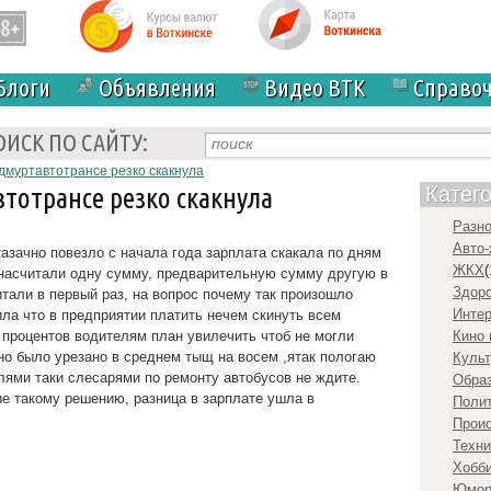
Блоги
Объявления
Видео ВТК
Справо
ОИСК ПО САЙТУ:
удмуртавтотрансе резко скакнула
втотрансе резко скакнула
Катег
Разн
Авто-
зачно повезло с начала года зарплата скакала по дням
ЖКХ
(
 насчитали одну сумму, предварительную сумму другую в
Здоро
тали в первый раз, на вопрос почему так произошло
Инте
ила что в предприятии платить нечем скинуть всем
ь процентов водителям план увилечить чтоб не могли
Кино 
ано было урезано в среднем тыщ на восем ,ятак пологаю
Культ
лями таки слесарями по ремонту автобусов не ждите.
Образ
е такому решению, разница в зарплате ушла в
Полит
Прои
Техни
Хобби
Юмо