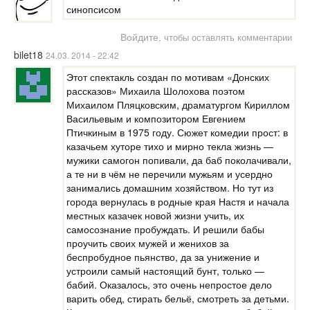
синопсисом
Войдите
, чтобы оставлять комментарии
bilet18
24.03. 2014 - 22:42
Этот спектакль создан по мотивам «Донских
рассказов» Михаила Шолохова поэтом
Михаилом Пляцковским, драматургом Кириллом
Васильевым и композитором Евгением
Птичкиным в 1975 году. Сюжет комедии прост: в
казачьем хуторе тихо и мирно текла жизнь —
мужики самогон попивали, да баб поколачивали,
а те ни в чём не перечили мужьям и усердно
занимались домашним хозяйством. Но тут из
города вернулась в родные края Настя и начала
местных казачек новой жизни учить, их
самосознание пробуждать. И решили бабы
проучить своих мужей и женихов за
беспробудное пьянство, да за унижение и
устроили самый настоящий бунт, только —
бабий. Оказалось, это очень непростое дело
варить обед, стирать бельё, смотреть за детьми.