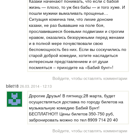
Казаки начинают понимать, что если с бабой
жизнь — плохо, то уж без бабы — и того хуже. И
пошли мужики вымаливать прощенье…
Ситуация комична тем, что лихие донские
казаки, не раз бывавшие на поле боя,
прославившиеся боевыми подвигами и строгим
нравом, оказались безоружными перед женами
и в полной мере почувствовали свою
беспомощность без них. Если вы соскучились по
старой доброй комедии, хотите насладиться
интересным представлением и от души
посмеяться – приходите на «Бабий бунт»!
Войдите
, чтобы оставлять комментарии
bilet18
26.03. 2014 - 12:13
Дорогие Друзья! В пятницу,28 марта, будет
осуществляться доставка по городу билетов на
музыкальную комедию Бабий Бунт!
БЕСПЛАТНО!!! Цены билетов 350-750 руб,
забронировать можно по тел 8909 714 20 40
Войдите
, чтобы оставлять комментарии