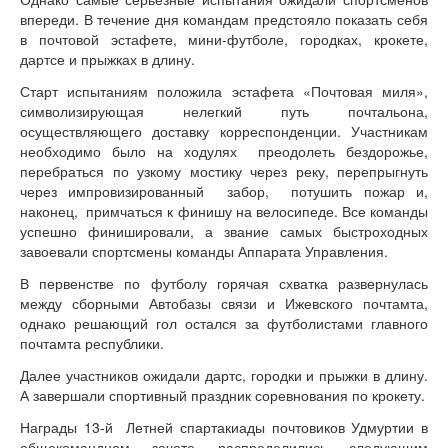
впереди. В течение дня командам предстояло показать себя
в почтовой эстафете, мини-футболе, городках, крокете,
дартсе и прыжках в длину.
Старт испытаниям положила эстафета «Почтовая миля»,
символизирующая нелегкий путь почтальона,
осуществляющего доставку корреспонденции. Участникам
необходимо было на ходулях преодолеть бездорожье,
перебраться по узкому мостику через реку, перепрыгнуть
через импровизированный забор, потушить пожар и,
наконец, примчаться к финишу на велосипеде. Все команды
успешно финишировали, а звание самых быстроходных
завоевали спортсмены команды Аппарата Управления.
В первенстве по футболу горячая схватка развернулась
между сборными Автобазы связи и Ижевского почтамта,
однако решающий гол остался за футболистами главного
почтамта республики.
Далее участников ожидали дартс, городки и прыжки в длину.
А завершали спортивный праздник соревнования по крокету.
Награды 13-й Летней спартакиады почтовиков Удмуртии в
общекомандном зачете распределились следующим