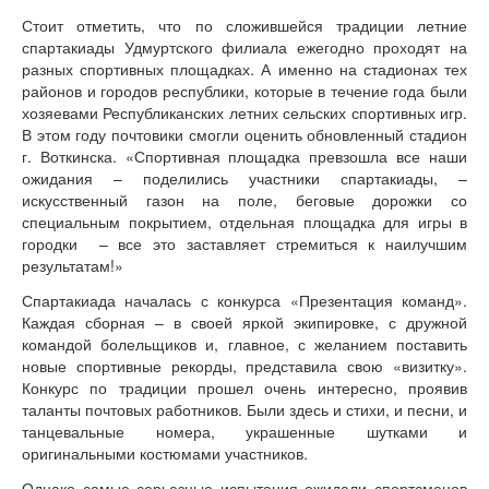
Стоит отметить, что по сложившейся традиции летние
спартакиады Удмуртского филиала ежегодно проходят на
разных спортивных площадках. А именно на стадионах тех
районов и городов республики, которые в течение года были
хозяевами Республиканских летних сельских спортивных игр.
В этом году почтовики смогли оценить обновленный стадион
г. Воткинска. «Спортивная площадка превзошла все наши
ожидания – поделились участники спартакиады, –
искусственный газон на поле, беговые дорожки со
специальным покрытием, отдельная площадка для игры в
городки – все это заставляет стремиться к наилучшим
результатам!»
Спартакиада началась с конкурса «Презентация команд».
Каждая сборная – в своей яркой экипировке, с дружной
командой болельщиков и, главное, с желанием поставить
новые спортивные рекорды, представила свою «визитку».
Конкурс по традиции прошел очень интересно, проявив
таланты почтовых работников. Были здесь и стихи, и песни, и
танцевальные номера, украшенные шутками и
оригинальными костюмами участников.
Однако самые серьезные испытания ожидали спортсменов